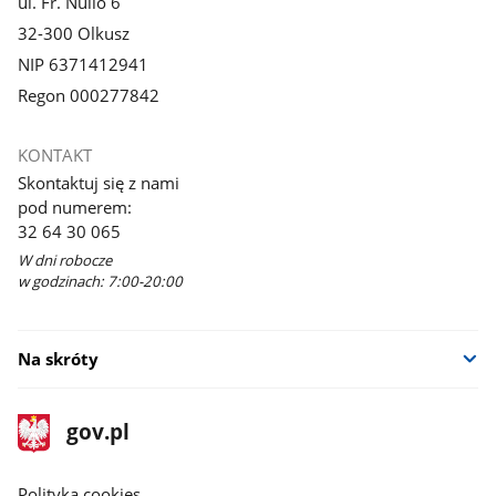
ul. Fr. Nullo 6
32-300 Olkusz
NIP 6371412941
Regon 000277842
KONTAKT
Skontaktuj się z nami
pod numerem:
32 64 30 065
W dni robocze
w godzinach: 7:00-20:00
Na skróty
stopka
Strona
gov.pl
gov.pl
główna
gov.pl
Polityka cookies