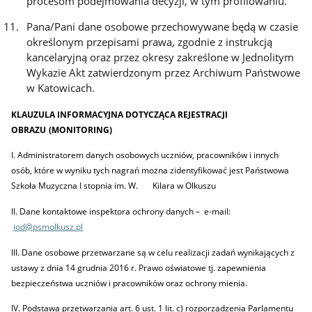
procesom podejmowania decyzji, w tym profilowaniu.
Pana/Pani dane osobowe przechowywane będą w czasie
określonym przepisami prawa, zgodnie z instrukcją
kancelaryjną oraz przez okresy zakreślone w Jednolitym
Wykazie Akt zatwierdzonym przez Archiwum Państwowe
w Katowicach.
KLAUZULA INFORMACYJNA DOTYCZĄCA REJESTRACJI
OBRAZU
(MONITORING)
I. Administratorem danych osobowych uczniów, pracowników i innych
osób, które w wyniku tych nagrań można zidentyfikować jest Państwowa
Szkoła Muzyczna I stopnia im. W. Kilara w Olkuszu
II. Dane kontaktowe inspektora ochrony danych – e-mail:
iod@psmolkusz.pl
III. Dane osobowe przetwarzane są w celu realizacji zadań wynikających z
ustawy z dnia 14 grudnia 2016 r. Prawo oświatowe tj. zapewnienia
bezpieczeństwa uczniów i pracowników oraz ochrony mienia.
IV. Podstawa przetwarzania art. 6 ust. 1 lit. c) rozporządzenia Parlamentu