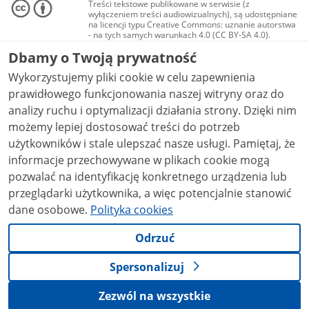
Treści tekstowe publikowane w serwisie (z
wyłączeniem treści audiowizualnych), są udostępniane
na licencji typu Creative Commons: uznanie autorstwa
- na tych samych warunkach 4.0 (CC BY-SA 4.0).
Materiały audiowizualne, w tym zdjęcia, materiały
Dbamy o Twoją prywatność
audio i wideo, są udostępniane na licencji typu
Creative Commons: uznanie autorstwa użycie
Wykorzystujemy pliki cookie w celu zapewnienia
niekomercyjne - bez utworów zależnych 4.0 (CC BY-
NC-ND 4.0), o ile nie jest to stwierdzone inaczej.
prawidłowego funkcjonowania naszej witryny oraz do
analizy ruchu i optymalizacji działania strony. Dzięki nim
możemy lepiej dostosować treści do potrzeb
użytkowników i stale ulepszać nasze usługi. Pamiętaj, że
informacje przechowywane w plikach cookie mogą
pozwalać na identyfikację konkretnego urządzenia lub
przeglądarki użytkownika, a więc potencjalnie stanowić
dane osobowe.
Polityka cookies
Odrzuć
Spersonalizuj
Zezwól na wszystkie