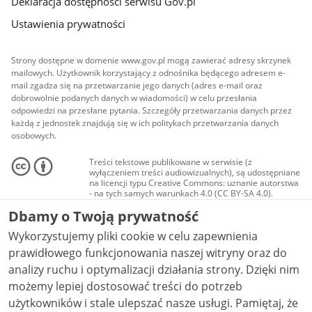
Deklaracja dostępności serwisu Gov.pl
Ustawienia prywatności
Strony dostępne w domenie www.gov.pl mogą zawierać adresy skrzynek
mailowych. Użytkownik korzystający z odnośnika będącego adresem e-
mail zgadza się na przetwarzanie jego danych (adres e-mail oraz
dobrowolnie podanych danych w wiadomości) w celu przesłania
odpowiedzi na przesłane pytania. Szczegóły przetwarzania danych przez
każdą z jednostek znajdują się w ich politykach przetwarzania danych
osobowych.
Treści tekstowe publikowane w serwisie (z
wyłączeniem treści audiowizualnych), są udostępniane
na licencji typu Creative Commons: uznanie autorstwa
- na tych samych warunkach 4.0 (CC BY-SA 4.0).
Materiały audiowizualne, w tym zdjęcia, materiały
Dbamy o Twoją prywatność
audio i wideo, są udostępniane na licencji typu
Creative Commons: uznanie autorstwa użycie
Wykorzystujemy pliki cookie w celu zapewnienia
niekomercyjne - bez utworów zależnych 4.0 (CC BY-
NC-ND 4.0), o ile nie jest to stwierdzone inaczej.
prawidłowego funkcjonowania naszej witryny oraz do
analizy ruchu i optymalizacji działania strony. Dzięki nim
możemy lepiej dostosować treści do potrzeb
użytkowników i stale ulepszać nasze usługi. Pamiętaj, że