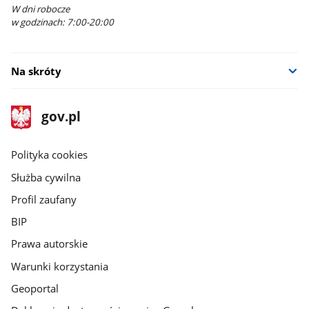
W dni robocze
w godzinach: 7:00-20:00
Na skróty
stopka
Strona
gov.pl
gov.pl
główna
gov.pl
Polityka cookies
Służba cywilna
Profil zaufany
BIP
Prawa autorskie
Warunki korzystania
Geoportal