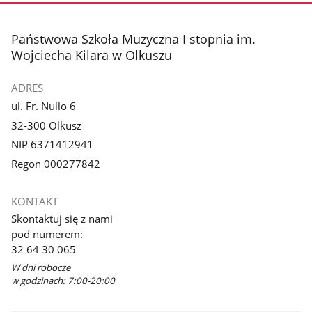
stopka
Państwowa Szkoła Muzyczna I stopnia im.
Wojciecha Kilara w Olkuszu
ADRES
ul. Fr. Nullo 6
32-300 Olkusz
NIP 6371412941
Regon 000277842
KONTAKT
Skontaktuj się z nami
pod numerem:
32 64 30 065
W dni robocze
w godzinach: 7:00-20:00