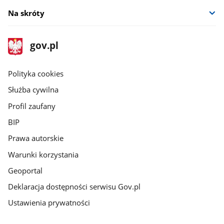
Na skróty
stopka
Strona
gov.pl
gov.pl
główna
gov.pl
Polityka cookies
Służba cywilna
Profil zaufany
BIP
Prawa autorskie
Warunki korzystania
Geoportal
Deklaracja dostępności serwisu Gov.pl
Ustawienia prywatności