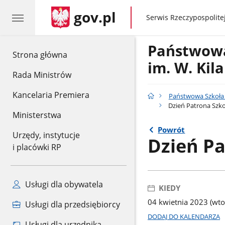
gov.pl
gov.pl
Serwis Rzeczypospolitej
Państwowa
gov.pl
Strona główna
im. W. Kil
Rada Ministrów
Kancelaria Premiera
Państwowa Szkoła M
Dzień Patrona Szko
Ministerstwa
Powrót
Urzędy, instytucje
Dzień Pa
i placówki RP
Usługi dla obywatela
KIEDY
04 kwietnia 2023 (wto
Usługi dla przedsiębiorcy
DODAJ DO KALENDARZA
Usługi dla urzędnika