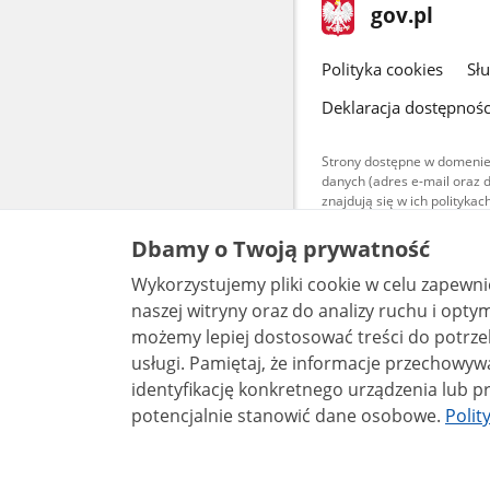
stopka
Strona
gov.pl
gov.pl
główna
gov.pl
Polityka cookies
Sł
Deklaracja dostępnośc
Strony dostępne w domenie
danych (adres e-mail oraz 
znajdują się w ich polityk
Treści teksto
Dbamy o Twoją prywatność
udostępniane
warunkach 4.0
Wykorzystujemy pliki cookie w celu zapewn
są udostępni
bez utworów z
naszej witryny oraz do analizy ruchu i optymalizacj
możemy lepiej dostosować treści do potrzeb
usługi. Pamiętaj, że informacje przechowywane w plikach cookie mogą pozwalać na
identyfikację konkretnego urządzenia lub pr
potencjalnie stanowić dane osobowe.
Polit