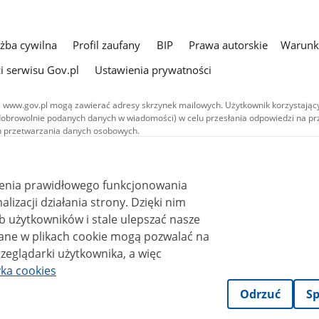
użba cywilna
Profil zaufany
BIP
Prawa autorskie
Warunki
i serwisu Gov.pl
Ustawienia prywatności
 www.gov.pl mogą zawierać adresy skrzynek mailowych. Użytkownik korzystający
dobrowolnie podanych danych w wiadomości) w celu przesłania odpowiedzi na prz
ach przetwarzania danych osobowych.
we publikowane w serwisie (z wyłączeniem treści audiowizualnych), są
 na licencji typu Creative Commons: uznanie autorstwa - na tych samych
 (CC BY-SA 4.0). Materiały audiowizualne, w tym zdjęcia, materiały audio i wideo
ienia prawidłowego funkcjonowania
ane na licencji typu Creative Commons: uznanie autorstwa użycie niekomercyjne 
ależnych 4.0 (CC BY-NC-ND 4.0), o ile nie jest to stwierdzone inaczej.
i działania strony. Dzięki nim
 użytkowników i stale ulepszać nasze
zeglądarki użytkownika, a więc
yka cookies
Odrzuć
Sp