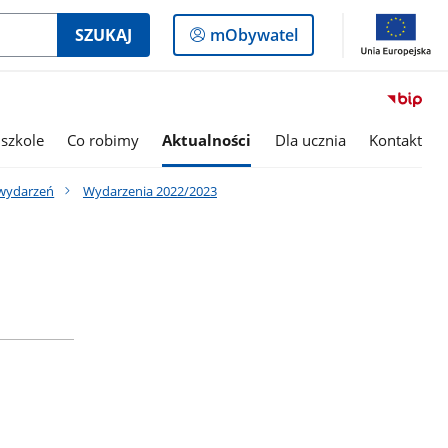
Logowanie
SZUKAJ
mObywatel
do
panelu
szkole
Co robimy
Aktualności
Dla ucznia
Kontakt
wydarzeń
Wydarzenia 2022/2023