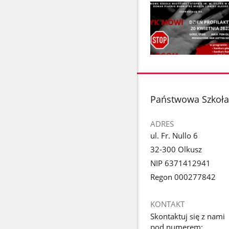
Pokaż
zdjęcie
1
z
stopka
Państwowa Szkoła 
galerii.
ADRES
ul. Fr. Nullo 6
32-300 Olkusz
NIP 6371412941
Regon 000277842
KONTAKT
Skontaktuj się z nami
pod numerem: