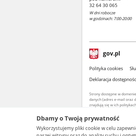
32 64 30 065
W dni robocze
w godzinach: 7:00-20:00
stopka
Strona
gov.pl
gov.pl
główna
gov.pl
Polityka cookies
Sł
Deklaracja dostępnośc
Strony dostępne w domenie
danych (adres e-mail oraz 
znajdują się w ich polityk
Treści teksto
Dbamy o Twoją prywatność
udostępniane
warunkach 4.0
Wykorzystujemy pliki cookie w celu zapewn
są udostępni
bez utworów z
naszej witryny oraz do analizy ruchu i optymalizacj