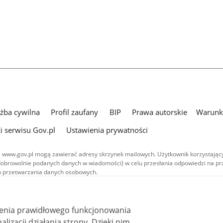
użba cywilna
Profil zaufany
BIP
Prawa autorskie
Warunki
i serwisu Gov.pl
Ustawienia prywatności
 www.gov.pl mogą zawierać adresy skrzynek mailowych. Użytkownik korzystający
dobrowolnie podanych danych w wiadomości) w celu przesłania odpowiedzi na prz
ach przetwarzania danych osobowych.
we publikowane w serwisie (z wyłączeniem treści audiowizualnych), są
 na licencji typu Creative Commons: uznanie autorstwa - na tych samych
 (CC BY-SA 4.0). Materiały audiowizualne, w tym zdjęcia, materiały audio i wideo
ienia prawidłowego funkcjonowania
ane na licencji typu Creative Commons: uznanie autorstwa użycie niekomercyjne 
ależnych 4.0 (CC BY-NC-ND 4.0), o ile nie jest to stwierdzone inaczej.
i działania strony. Dzięki nim