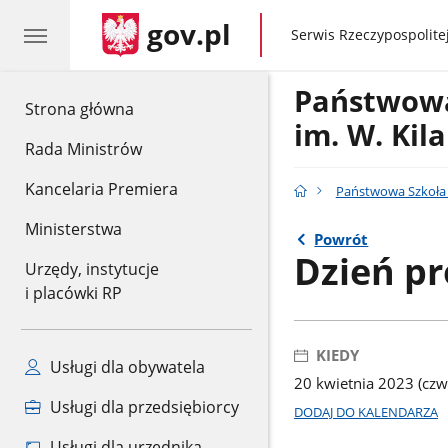
gov.pl
gov.pl
Serwis Rzeczypospolitej
Państwowa
gov.pl
Strona główna
im. W. Kil
Rada Ministrów
Kancelaria Premiera
Państwowa Szkoła M
Ministerstwa
Powrót
Dzień pr
Urzędy, instytucje
i placówki RP
KIEDY
Usługi dla obywatela
20 kwietnia 2023 (czw
Usługi dla przedsiębiorcy
DODAJ DO KALENDARZA
Usługi dla urzędnika