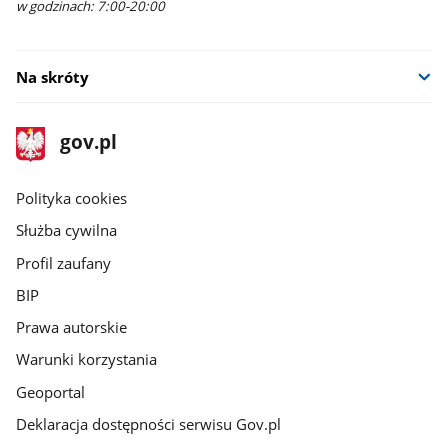
w godzinach: 7:00-20:00
Na skróty
stopka
Strona
gov.pl
gov.pl
główna
gov.pl
Polityka cookies
Służba cywilna
Profil zaufany
BIP
Prawa autorskie
Warunki korzystania
Geoportal
Deklaracja dostępności serwisu Gov.pl