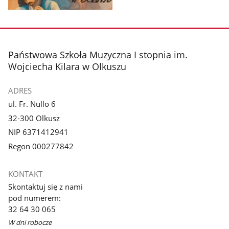
Pokaż
zdjęcie
1
z
stopka
Państwowa Szkoła Muzyczna I stopnia im.
galerii.
Wojciecha Kilara w Olkuszu
ADRES
ul. Fr. Nullo 6
32-300 Olkusz
NIP 6371412941
Regon 000277842
KONTAKT
Skontaktuj się z nami
pod numerem:
32 64 30 065
W dni robocze