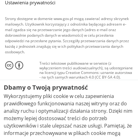
Ustawienia prywatności
Strony dostępne w domenie www.gov.pl mogą zawierać adresy skrzynek
mailowych. Użytkownik korzystający z odnośnika będącego adresem e-
mail zgadza się na przetwarzanie jego danych (adres e-mail oraz
dobrowolnie podanych danych w wiadomości) w celu przesłania
odpowiedzi na przesłane pytania. Szczegóły przetwarzania danych przez
każdą z jednostek znajdują się w ich politykach przetwarzania danych
osobowych.
Treści tekstowe publikowane w serwisie (z
wyłączeniem treści audiowizualnych), są udostępniane
na licencji typu Creative Commons: uznanie autorstwa
- na tych samych warunkach 4.0 (CC BY-SA 4.0).
Materiały audiowizualne, w tym zdjęcia, materiały
Dbamy o Twoją prywatność
audio i wideo, są udostępniane na licencji typu
Creative Commons: uznanie autorstwa użycie
Wykorzystujemy pliki cookie w celu zapewnienia
niekomercyjne - bez utworów zależnych 4.0 (CC BY-
NC-ND 4.0), o ile nie jest to stwierdzone inaczej.
prawidłowego funkcjonowania naszej witryny oraz do
analizy ruchu i optymalizacji działania strony. Dzięki nim
możemy lepiej dostosować treści do potrzeb
użytkowników i stale ulepszać nasze usługi. Pamiętaj, że
informacje przechowywane w plikach cookie mogą