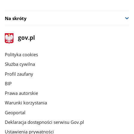
Na skróty
stopka
Strona
gov.pl
gov.pl
główna
gov.pl
Polityka cookies
Służba cywilna
Profil zaufany
BIP
Prawa autorskie
Warunki korzystania
Geoportal
Deklaracja dostępności serwisu Gov.pl
Ustawienia prywatności