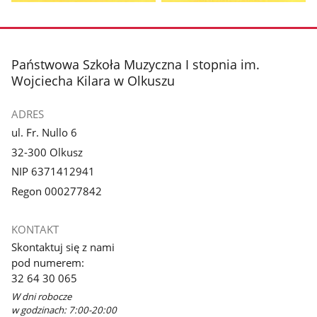
Pokaż
Pokaż
zdjęcie
zdjęcie
1
2
z
z
stopka
Państwowa Szkoła Muzyczna I stopnia im.
galerii.
galerii.
Wojciecha Kilara w Olkuszu
ADRES
ul. Fr. Nullo 6
32-300 Olkusz
NIP 6371412941
Regon 000277842
KONTAKT
Skontaktuj się z nami
pod numerem:
32 64 30 065
W dni robocze
w godzinach: 7:00-20:00