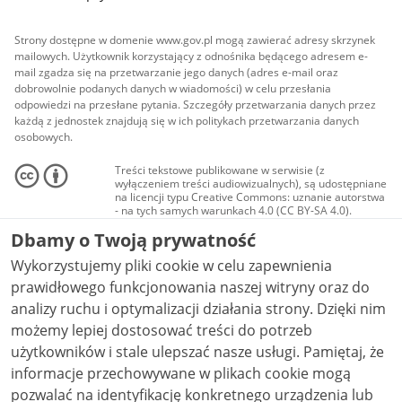
Strony dostępne w domenie www.gov.pl mogą zawierać adresy skrzynek
mailowych. Użytkownik korzystający z odnośnika będącego adresem e-
mail zgadza się na przetwarzanie jego danych (adres e-mail oraz
dobrowolnie podanych danych w wiadomości) w celu przesłania
odpowiedzi na przesłane pytania. Szczegóły przetwarzania danych przez
każdą z jednostek znajdują się w ich politykach przetwarzania danych
osobowych.
Treści tekstowe publikowane w serwisie (z
wyłączeniem treści audiowizualnych), są udostępniane
na licencji typu Creative Commons: uznanie autorstwa
- na tych samych warunkach 4.0 (CC BY-SA 4.0).
Materiały audiowizualne, w tym zdjęcia, materiały
Dbamy o Twoją prywatność
audio i wideo, są udostępniane na licencji typu
Creative Commons: uznanie autorstwa użycie
Wykorzystujemy pliki cookie w celu zapewnienia
niekomercyjne - bez utworów zależnych 4.0 (CC BY-
NC-ND 4.0), o ile nie jest to stwierdzone inaczej.
prawidłowego funkcjonowania naszej witryny oraz do
analizy ruchu i optymalizacji działania strony. Dzięki nim
możemy lepiej dostosować treści do potrzeb
użytkowników i stale ulepszać nasze usługi. Pamiętaj, że
informacje przechowywane w plikach cookie mogą
pozwalać na identyfikację konkretnego urządzenia lub