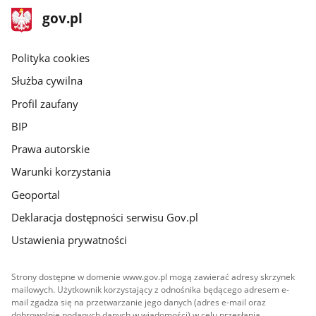
stopka
Strona
gov.pl
gov.pl
główna
gov.pl
Polityka cookies
Służba cywilna
Profil zaufany
BIP
Prawa autorskie
Warunki korzystania
Geoportal
Deklaracja dostępności serwisu Gov.pl
Ustawienia prywatności
Strony dostępne w domenie www.gov.pl mogą zawierać adresy skrzynek
mailowych. Użytkownik korzystający z odnośnika będącego adresem e-
mail zgadza się na przetwarzanie jego danych (adres e-mail oraz
dobrowolnie podanych danych w wiadomości) w celu przesłania