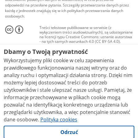
odpowiedzi na przesłane pytania. Szczegóły przetwarzania danych przez
każdą z jednostek znajdują się w ich politykach przetwarzania danych
osobowych.
Treści tekstowe publikowane w serwisie (z
wyłączeniem treści audiowizualnych), są udostępniane
na licencji typu Creative Commons: uznanie autorstwa
- na tych samych warunkach 4.0 (CC BY-SA 4.0).
Materiały audiowizualne, w tym zdjęcia, materiały
Dbamy o Twoją prywatność
audio i wideo, są udostępniane na licencji typu
Creative Commons: uznanie autorstwa użycie
Wykorzystujemy pliki cookie w celu zapewnienia
niekomercyjne - bez utworów zależnych 4.0 (CC BY-
NC-ND 4.0), o ile nie jest to stwierdzone inaczej.
prawidłowego funkcjonowania naszej witryny oraz do
analizy ruchu i optymalizacji działania strony. Dzięki nim
możemy lepiej dostosować treści do potrzeb
użytkowników i stale ulepszać nasze usługi. Pamiętaj, że
informacje przechowywane w plikach cookie mogą
pozwalać na identyfikację konkretnego urządzenia lub
przeglądarki użytkownika, a więc potencjalnie stanowić
dane osobowe.
Polityka cookies
Odrzuć