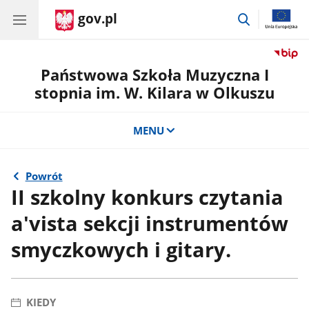
gov.pl
przejdź
do
wyszukiwar
Państwowa Szkoła Muzyczna I
stopnia im. W. Kilara w Olkuszu
MENU
Powrót
II szkolny konkurs czytania
a'vista sekcji instrumentów
smyczkowych i gitary.
KIEDY