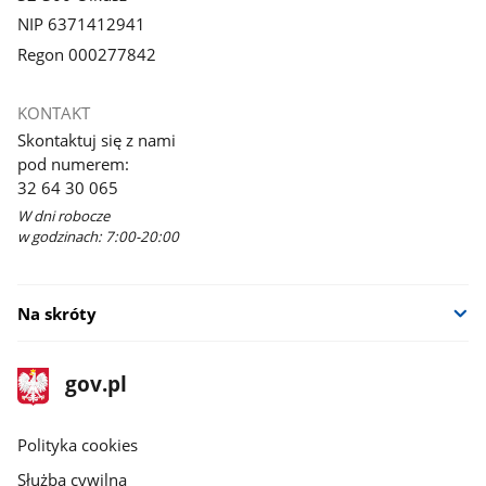
NIP 6371412941
Regon 000277842
KONTAKT
Skontaktuj się z nami
pod numerem:
32 64 30 065
W dni robocze
w godzinach: 7:00-20:00
Na skróty
stopka
Strona
gov.pl
gov.pl
główna
gov.pl
Polityka cookies
Służba cywilna