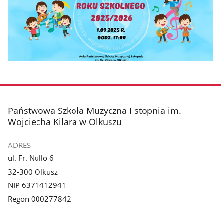
stopka
Państwowa Szkoła Muzyczna I stopnia im.
Wojciecha Kilara w Olkuszu
ADRES
ul. Fr. Nullo 6
32-300 Olkusz
NIP 6371412941
Regon 000277842