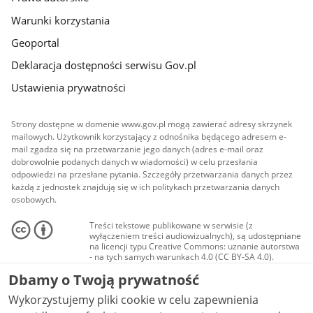
Warunki korzystania
Geoportal
Deklaracja dostępności serwisu Gov.pl
Ustawienia prywatności
Strony dostępne w domenie www.gov.pl mogą zawierać adresy skrzynek
mailowych. Użytkownik korzystający z odnośnika będącego adresem e-
mail zgadza się na przetwarzanie jego danych (adres e-mail oraz
dobrowolnie podanych danych w wiadomości) w celu przesłania
odpowiedzi na przesłane pytania. Szczegóły przetwarzania danych przez
każdą z jednostek znajdują się w ich politykach przetwarzania danych
osobowych.
Treści tekstowe publikowane w serwisie (z
wyłączeniem treści audiowizualnych), są udostępniane
na licencji typu Creative Commons: uznanie autorstwa
- na tych samych warunkach 4.0 (CC BY-SA 4.0).
Materiały audiowizualne, w tym zdjęcia, materiały
Dbamy o Twoją prywatność
audio i wideo, są udostępniane na licencji typu
Creative Commons: uznanie autorstwa użycie
Wykorzystujemy pliki cookie w celu zapewnienia
niekomercyjne - bez utworów zależnych 4.0 (CC BY-
NC-ND 4.0), o ile nie jest to stwierdzone inaczej.