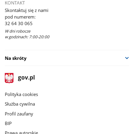
KONTAKT
Skontaktuj się z nami
pod numerem:
32 64 30 065
W dni robocze
w godzinach: 7:00-20:00
Na skróty
stopka
Strona
gov.pl
gov.pl
główna
gov.pl
Polityka cookies
Służba cywilna
Profil zaufany
BIP
Prawa autorskie