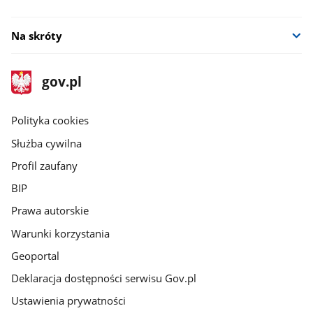
Na skróty
stopka
Strona
gov.pl
gov.pl
główna
gov.pl
Polityka cookies
Służba cywilna
Profil zaufany
BIP
Prawa autorskie
Warunki korzystania
Geoportal
Deklaracja dostępności serwisu Gov.pl
Ustawienia prywatności