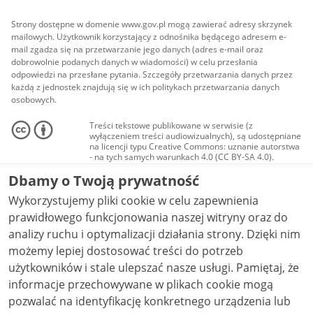
Strony dostępne w domenie www.gov.pl mogą zawierać adresy skrzynek
mailowych. Użytkownik korzystający z odnośnika będącego adresem e-
mail zgadza się na przetwarzanie jego danych (adres e-mail oraz
dobrowolnie podanych danych w wiadomości) w celu przesłania
odpowiedzi na przesłane pytania. Szczegóły przetwarzania danych przez
każdą z jednostek znajdują się w ich politykach przetwarzania danych
osobowych.
Treści tekstowe publikowane w serwisie (z
wyłączeniem treści audiowizualnych), są udostępniane
na licencji typu Creative Commons: uznanie autorstwa
- na tych samych warunkach 4.0 (CC BY-SA 4.0).
Materiały audiowizualne, w tym zdjęcia, materiały
Dbamy o Twoją prywatność
audio i wideo, są udostępniane na licencji typu
Creative Commons: uznanie autorstwa użycie
Wykorzystujemy pliki cookie w celu zapewnienia
niekomercyjne - bez utworów zależnych 4.0 (CC BY-
NC-ND 4.0), o ile nie jest to stwierdzone inaczej.
prawidłowego funkcjonowania naszej witryny oraz do
analizy ruchu i optymalizacji działania strony. Dzięki nim
możemy lepiej dostosować treści do potrzeb
użytkowników i stale ulepszać nasze usługi. Pamiętaj, że
informacje przechowywane w plikach cookie mogą
pozwalać na identyfikację konkretnego urządzenia lub