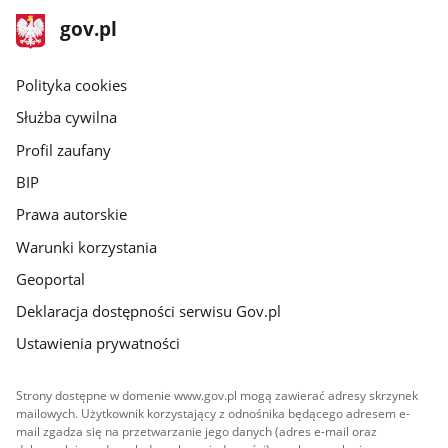
stopka
Strona
gov.pl
gov.pl
główna
gov.pl
Polityka cookies
Służba cywilna
Profil zaufany
BIP
Prawa autorskie
Warunki korzystania
Geoportal
Deklaracja dostępności serwisu Gov.pl
Ustawienia prywatności
Strony dostępne w domenie www.gov.pl mogą zawierać adresy skrzynek
mailowych. Użytkownik korzystający z odnośnika będącego adresem e-
mail zgadza się na przetwarzanie jego danych (adres e-mail oraz