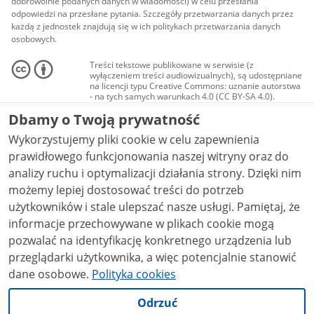
dobrowolnie podanych danych w wiadomości) w celu przesłania
odpowiedzi na przesłane pytania. Szczegóły przetwarzania danych przez
każdą z jednostek znajdują się w ich politykach przetwarzania danych
osobowych.
Treści tekstowe publikowane w serwisie (z
wyłączeniem treści audiowizualnych), są udostępniane
na licencji typu Creative Commons: uznanie autorstwa
- na tych samych warunkach 4.0 (CC BY-SA 4.0).
Materiały audiowizualne, w tym zdjęcia, materiały
Dbamy o Twoją prywatność
audio i wideo, są udostępniane na licencji typu
Creative Commons: uznanie autorstwa użycie
Wykorzystujemy pliki cookie w celu zapewnienia
niekomercyjne - bez utworów zależnych 4.0 (CC BY-
NC-ND 4.0), o ile nie jest to stwierdzone inaczej.
prawidłowego funkcjonowania naszej witryny oraz do
analizy ruchu i optymalizacji działania strony. Dzięki nim
możemy lepiej dostosować treści do potrzeb
użytkowników i stale ulepszać nasze usługi. Pamiętaj, że
informacje przechowywane w plikach cookie mogą
pozwalać na identyfikację konkretnego urządzenia lub
przeglądarki użytkownika, a więc potencjalnie stanowić
dane osobowe.
Polityka cookies
Odrzuć