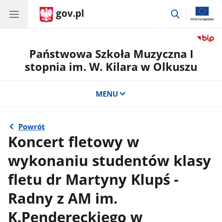
gov.pl
przejdź
do
wyszukiwar
Państwowa Szkoła Muzyczna I
stopnia im. W. Kilara w Olkuszu
MENU
Powrót
Koncert fletowy w
wykonaniu studentów klasy
fletu dr Martyny Klupś -
Radny z AM im.
K.Pendereckiego w