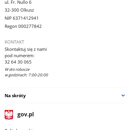
ul. Fr. Nullo 6
32-300 Olkusz
NIP 6371412941
Regon 000277842
KONTAKT
Skontaktuj się z nami
pod numerem:
32 64 30 065
W dni robocze
w godzinach: 7:00-20:00
Na skróty
stopka
Strona
gov.pl
gov.pl
główna
gov.pl