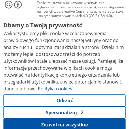
Treści tekstowe publikowane w serwisie (z
wyłączeniem treści audiowizualnych), są udostępniane
na licencji typu Creative Commons: uznanie autorstwa
- na tych samych warunkach 4.0 (CC BY-SA 4.0).
Materiały audiowizualne, w tym zdjęcia, materiały
Dbamy o Twoją prywatność
audio i wideo, są udostępniane na licencji typu
Creative Commons: uznanie autorstwa użycie
Wykorzystujemy pliki cookie w celu zapewnienia
niekomercyjne - bez utworów zależnych 4.0 (CC BY-
NC-ND 4.0), o ile nie jest to stwierdzone inaczej.
prawidłowego funkcjonowania naszej witryny oraz do
analizy ruchu i optymalizacji działania strony. Dzięki nim
możemy lepiej dostosować treści do potrzeb
użytkowników i stale ulepszać nasze usługi. Pamiętaj, że
informacje przechowywane w plikach cookie mogą
pozwalać na identyfikację konkretnego urządzenia lub
przeglądarki użytkownika, a więc potencjalnie stanowić
dane osobowe.
Polityka cookies
Odrzuć
Spersonalizuj
Zezwól na wszystkie