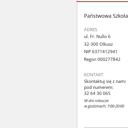
stopka
Państwowa Szkoła 
ADRES
ul. Fr. Nullo 6
32-300 Olkusz
NIP 6371412941
Regon 000277842
KONTAKT
Skontaktuj się z nami
pod numerem:
32 64 30 065
W dni robocze
w godzinach: 7:00-20:00