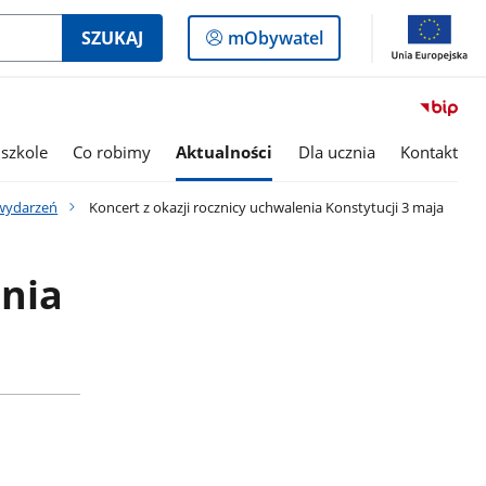
Logowanie
SZUKAJ
mObywatel
do
panelu
szkole
Co robimy
Aktualności
Dla ucznia
Kontakt
wydarzeń
Koncert z okazji rocznicy uchwalenia Konstytucji 3 maja
enia