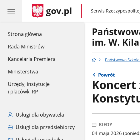
gov.pl
gov.pl
Serwis Rzeczypospolitej
Państwowa
gov.pl
Strona główna
im. W. Kil
Rada Ministrów
Kancelaria Premiera
Państwowa Szkoła M
Ministerstwa
Powrót
Koncert 
Urzędy, instytucje
i placówki RP
Konstytu
Usługi dla obywatela
KIEDY
Usługi dla przedsiębiorcy
04 maja 2026 (poniedz
Usługi dla urzędnika