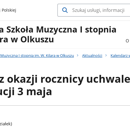
 Polskiej
 Szkoła Muzyczna I stopnia
ara w Olkuszu
O 
uzyczna I stopnia im. W. Kilara w Olkuszu
Aktualności
Kalendarz 
z okazji rocznicy uchwal
cji 3 maja
iałek)