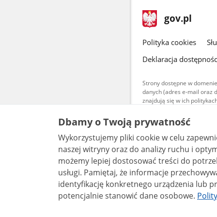
stopka
Strona
gov.pl
gov.pl
główna
gov.pl
Polityka cookies
Sł
Deklaracja dostępnośc
Strony dostępne w domenie
danych (adres e-mail oraz 
znajdują się w ich polityk
Treści teksto
Dbamy o Twoją prywatność
udostępniane
warunkach 4.0
Wykorzystujemy pliki cookie w celu zapewn
są udostępni
bez utworów z
naszej witryny oraz do analizy ruchu i optymalizacj
możemy lepiej dostosować treści do potrzeb
usługi. Pamiętaj, że informacje przechowywane w plikach cookie mogą pozwalać na
identyfikację konkretnego urządzenia lub pr
potencjalnie stanowić dane osobowe.
Polit