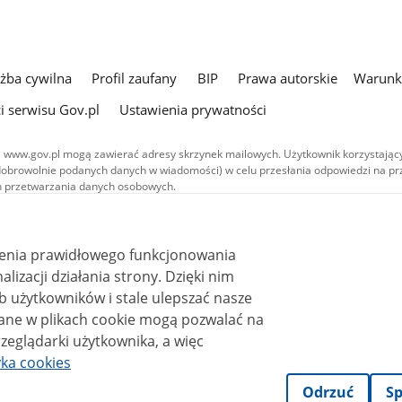
użba cywilna
Profil zaufany
BIP
Prawa autorskie
Warunki
i serwisu Gov.pl
Ustawienia prywatności
 www.gov.pl mogą zawierać adresy skrzynek mailowych. Użytkownik korzystający
dobrowolnie podanych danych w wiadomości) w celu przesłania odpowiedzi na prz
ach przetwarzania danych osobowych.
we publikowane w serwisie (z wyłączeniem treści audiowizualnych), są
 na licencji typu Creative Commons: uznanie autorstwa - na tych samych
 (CC BY-SA 4.0). Materiały audiowizualne, w tym zdjęcia, materiały audio i wideo
ienia prawidłowego funkcjonowania
ane na licencji typu Creative Commons: uznanie autorstwa użycie niekomercyjne 
ależnych 4.0 (CC BY-NC-ND 4.0), o ile nie jest to stwierdzone inaczej.
i działania strony. Dzięki nim
 użytkowników i stale ulepszać nasze
zeglądarki użytkownika, a więc
yka cookies
Odrzuć
Sp