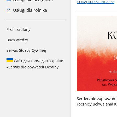
DODAJ DO KALENDARZA
Usługi dla rolnika
Profil zaufany
Baza wiedzy
Serwis Służby Cywilnej
Сайт для громадян України
–
Serwis dla obywateli Ukrainy
Serdecznie zapraszamy
rocznicy uchwalenia K