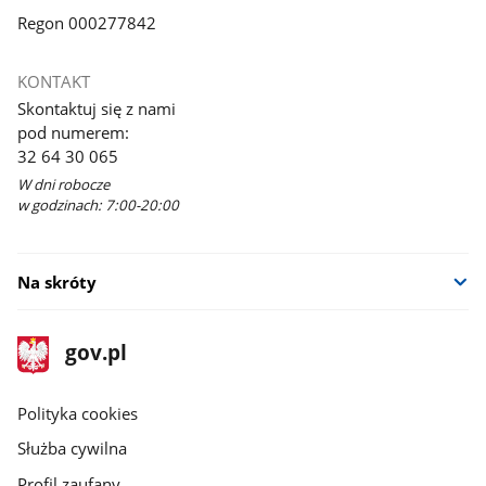
Regon 000277842
KONTAKT
Skontaktuj się z nami
pod numerem:
32 64 30 065
W dni robocze
w godzinach: 7:00-20:00
Na skróty
stopka
Strona
gov.pl
gov.pl
główna
gov.pl
Polityka cookies
Służba cywilna
Profil zaufany