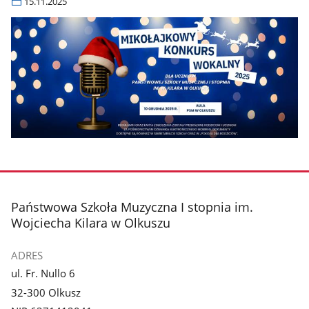
15.11.2025
stopka
Państwowa Szkoła Muzyczna I stopnia im.
Wojciecha Kilara w Olkuszu
ADRES
ul. Fr. Nullo 6
32-300 Olkusz