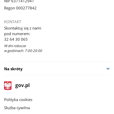
NIP 6371412941
Regon 000277842
KONTAKT
Skontaktuj się z nami
pod numerem:
32 64 30 065
W dni robocze
w godzinach: 7:00-20:00
Na skróty
stopka
Strona
gov.pl
gov.pl
główna
gov.pl
Polityka cookies
Służba cywilna