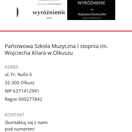
1
2
poprzednie
nest
z
z
zdjęcia
zdjęc
galerii.
galerii.
Pokaż
Pokaż
zdjęcie
zdjęcie
3
4
z
z
stopka
Państwowa Szkoła Muzyczna I stopnia im.
galerii.
galerii.
Wojciecha Kilara w Olkuszu
ADRES
ul. Fr. Nullo 6
32-300 Olkusz
NIP 6371412941
Regon 000277842
KONTAKT
Skontaktuj się z nami
pod numerem: