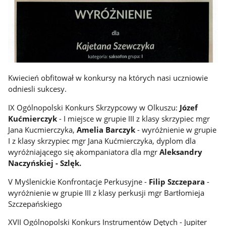
Kwiecień obfitował w konkursy na których nasi uczniowie
odniesli sukcesy.
IX Ogólnopolski Konkurs Skrzypcowy w Olkuszu:
Józef
Kućmierczyk
- I miejsce w grupie III z klasy skrzypiec mgr
Jana Kucmierczyka,
Amelia Barczyk
- wyróżnienie w grupie
I z klasy skrzypiec mgr Jana Kućmierczyka, dyplom dla
wyróżniającego się akompaniatora dla mgr
Aleksandry
Naczyńskiej - Szlęk.
V Myślenickie Konfrontacje Perkusyjne -
Filip Szczepara
-
wyróżnienie w grupie III z klasy perkusji mgr Bartłomieja
Szczepańskiego
XVII Ogólnopolski Konkurs Instrumentów Dętych - Jupiter