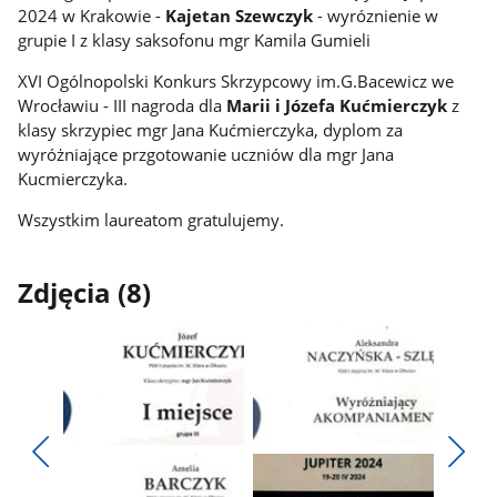
2024 w Krakowie -
Kajetan Szewczyk
- wyróznienie w
grupie I z klasy saksofonu mgr Kamila Gumieli
XVI Ogólnopolski Konkurs Skrzypcowy im.G.Bacewicz we
Wrocławiu - III nagroda dla
Marii i Józefa Kućmierczyk
z
klasy skrzypiec mgr Jana Kućmierczyka, dyplom za
wyróżniające przgotowanie uczniów dla mgr Jana
Kucmierczyka.
Wszystkim laureatom gratulujemy.
Zdjęcia (8)
Pokaż
Pokaż
zdjęcie
zdjęcie
Pokaż
Poka