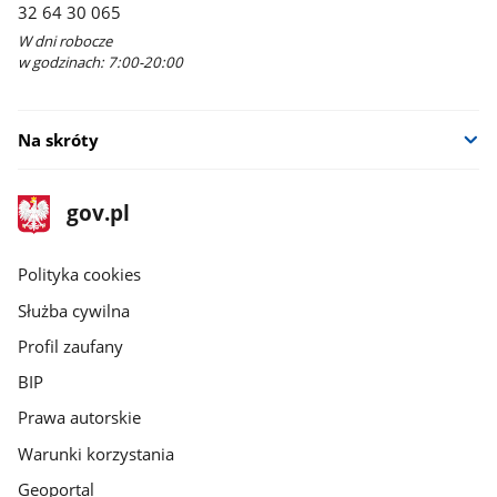
32 64 30 065
W dni robocze
w godzinach: 7:00-20:00
Na skróty
stopka
Strona
gov.pl
gov.pl
główna
gov.pl
Polityka cookies
Służba cywilna
Profil zaufany
BIP
Prawa autorskie
Warunki korzystania
Geoportal