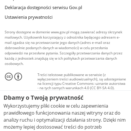
Deklaracja dostępności serwisu Gov.pl
Ustawienia prywatności
Strony dostępne w domenie www.gov.pl mogą zawierać adresy skrzynek
mailowych. Użytkownik korzystający z odnośnika będącego adresem e-
mail zgadza się na przetwarzanie jego danych (adres e-mail oraz
dobrowolnie podanych danych w wiadomości) w celu przesłania
odpowiedzi na przesłane pytania. Szczegóły przetwarzania danych przez
każdą z jednostek znajdują się w ich politykach przetwarzania danych
osobowych.
Treści tekstowe publikowane w serwisie (z
wyłączeniem treści audiowizualnych), są udostępniane
na licencji typu Creative Commons: uznanie autorstwa
- na tych samych warunkach 4.0 (CC BY-SA 4.0).
Materiały audiowizualne, w tym zdjęcia, materiały
Dbamy o Twoją prywatność
audio i wideo, są udostępniane na licencji typu
Creative Commons: uznanie autorstwa użycie
Wykorzystujemy pliki cookie w celu zapewnienia
niekomercyjne - bez utworów zależnych 4.0 (CC BY-
NC-ND 4.0), o ile nie jest to stwierdzone inaczej.
prawidłowego funkcjonowania naszej witryny oraz do
analizy ruchu i optymalizacji działania strony. Dzięki nim
możemy lepiej dostosować treści do potrzeb