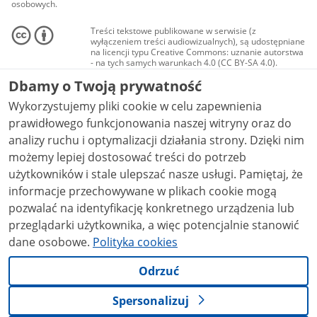
osobowych.
Treści tekstowe publikowane w serwisie (z
wyłączeniem treści audiowizualnych), są udostępniane
na licencji typu Creative Commons: uznanie autorstwa
- na tych samych warunkach 4.0 (CC BY-SA 4.0).
Materiały audiowizualne, w tym zdjęcia, materiały
Dbamy o Twoją prywatność
audio i wideo, są udostępniane na licencji typu
Creative Commons: uznanie autorstwa użycie
Wykorzystujemy pliki cookie w celu zapewnienia
niekomercyjne - bez utworów zależnych 4.0 (CC BY-
NC-ND 4.0), o ile nie jest to stwierdzone inaczej.
prawidłowego funkcjonowania naszej witryny oraz do
analizy ruchu i optymalizacji działania strony. Dzięki nim
możemy lepiej dostosować treści do potrzeb
użytkowników i stale ulepszać nasze usługi. Pamiętaj, że
informacje przechowywane w plikach cookie mogą
pozwalać na identyfikację konkretnego urządzenia lub
przeglądarki użytkownika, a więc potencjalnie stanowić
dane osobowe.
Polityka cookies
Odrzuć
Spersonalizuj