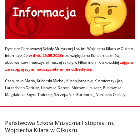
Dyrektor Państwowej Szkoły Muzycznej I st. im. Wojciecha Kilara w Olkuszu
informuje, że
w dniu 25.09.2023r.
ze względu na Koncert uczniów,
absolwentów i nauczycieli naszej szkoły w Filharmonii Krakowskiej
zajęcia
z następującymi nauczycielami
nie odbędą się:
Czaplińska Maria, Kubarski Michał, Kucab Jarosław, Kućmierczyk Jan,
Lauterbach Dariusz, Lisowska Dorota, Morawski Łukasz, Rutkowska
Magdalena, Spyra Tadeusz, Szczepański Bartłomiej, Vorobets Oleksiy.
stopka
Państwowa Szkoła Muzyczna I stopnia im.
Wojciecha Kilara w Olkuszu