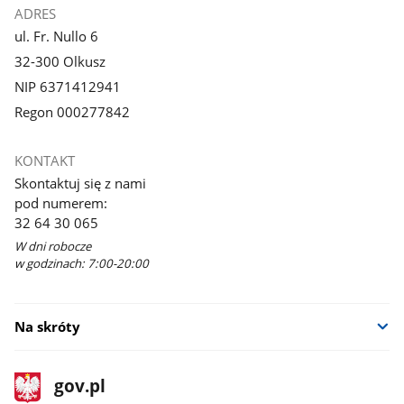
ADRES
ul. Fr. Nullo 6
32-300 Olkusz
NIP 6371412941
Regon 000277842
KONTAKT
Skontaktuj się z nami
pod numerem:
32 64 30 065
W dni robocze
w godzinach: 7:00-20:00
Na skróty
stopka
Strona
gov.pl
gov.pl