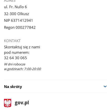
ADRES
ul. Fr. Nullo 6
32-300 Olkusz
NIP 6371412941
Regon 000277842
KONTAKT
Skontaktuj się z nami
pod numerem:
32 64 30 065
W dni robocze
w godzinach: 7:00-20:00
Na skróty
stopka
Strona
gov.pl
gov.pl
główna