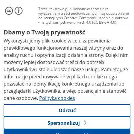
Treści tekstowe publikowane w serwisie (z
wyłączeniem treści audiowizualnych), są udostępniane
na licencji typu Creative Commons: uznanie autorstwa
- na tych samych warunkach 4.0 (CC BY-SA 4.0).
Materiały audiowizualne, w tym zdjęcia, materiały
Dbamy o Twoją prywatność
audio i wideo, są udostępniane na licencji typu
Creative Commons: uznanie autorstwa użycie
Wykorzystujemy pliki cookie w celu zapewnienia
niekomercyjne - bez utworów zależnych 4.0 (CC BY-
NC-ND 4.0), o ile nie jest to stwierdzone inaczej.
prawidłowego funkcjonowania naszej witryny oraz do
analizy ruchu i optymalizacji działania strony. Dzięki nim
możemy lepiej dostosować treści do potrzeb
użytkowników i stale ulepszać nasze usługi. Pamiętaj, że
informacje przechowywane w plikach cookie mogą
pozwalać na identyfikację konkretnego urządzenia lub
przeglądarki użytkownika, a więc potencjalnie stanowić
dane osobowe.
Polityka cookies
Odrzuć
Spersonalizuj