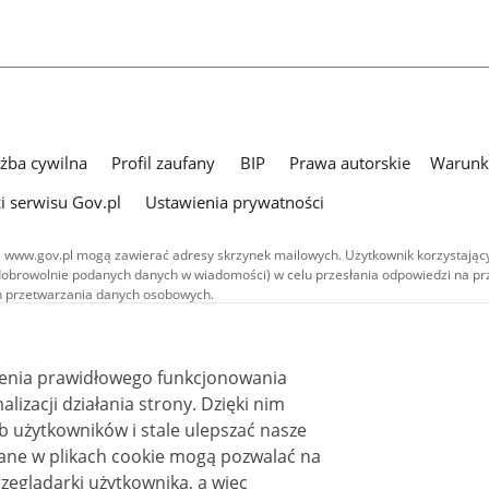
użba cywilna
Profil zaufany
BIP
Prawa autorskie
Warunki
i serwisu Gov.pl
Ustawienia prywatności
 www.gov.pl mogą zawierać adresy skrzynek mailowych. Użytkownik korzystający
dobrowolnie podanych danych w wiadomości) w celu przesłania odpowiedzi na prz
ach przetwarzania danych osobowych.
we publikowane w serwisie (z wyłączeniem treści audiowizualnych), są
 na licencji typu Creative Commons: uznanie autorstwa - na tych samych
 (CC BY-SA 4.0). Materiały audiowizualne, w tym zdjęcia, materiały audio i wideo
ienia prawidłowego funkcjonowania
ane na licencji typu Creative Commons: uznanie autorstwa użycie niekomercyjne 
ależnych 4.0 (CC BY-NC-ND 4.0), o ile nie jest to stwierdzone inaczej.
i działania strony. Dzięki nim
 użytkowników i stale ulepszać nasze
zeglądarki użytkownika, a więc