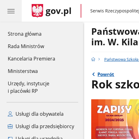
gov.pl
gov.pl
Serwis Rzeczypospolitej
Państwowa
gov.pl
Strona główna
im. W. Kil
Rada Ministrów
Kancelaria Premiera
Państwowa Szkoła M
Ministerstwa
Powrót
Rok szko
Urzędy, instytucje
i placówki RP
Usługi dla obywatela
Usługi dla przedsiębiorcy
Usługi dla urzędnika