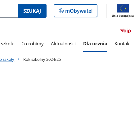
Logowanie
SZUKAJ
mObywatel
do
panelu
 szkole
Co robimy
Aktualności
Dla ucznia
Kontakt
o szkoły
Rok szkolny 2024/25