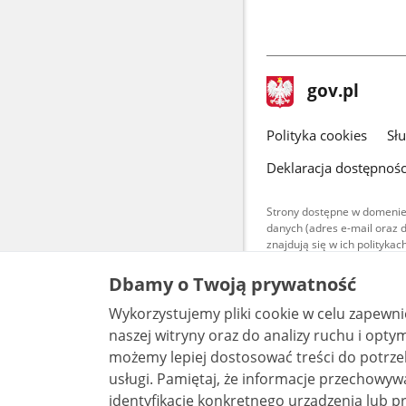
stopka
Strona
gov.pl
gov.pl
główna
gov.pl
Polityka cookies
Sł
Deklaracja dostępnośc
Strony dostępne w domenie
danych (adres e-mail oraz 
znajdują się w ich polityk
Treści teksto
Dbamy o Twoją prywatność
udostępniane
warunkach 4.0
Wykorzystujemy pliki cookie w celu zapewn
są udostępni
bez utworów z
naszej witryny oraz do analizy ruchu i optymalizacj
możemy lepiej dostosować treści do potrzeb
usługi. Pamiętaj, że informacje przechowywane w plikach cookie mogą pozwalać na
identyfikację konkretnego urządzenia lub pr