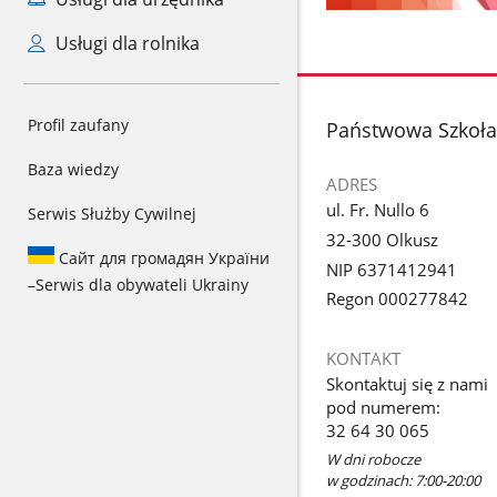
Usługi dla rolnika
Profil zaufany
stopka
Państwowa Szkoła 
Baza wiedzy
ADRES
ul. Fr. Nullo 6
Serwis Służby Cywilnej
32-300 Olkusz
Сайт для громадян України
NIP 6371412941
–
Serwis dla obywateli Ukrainy
Regon 000277842
KONTAKT
Skontaktuj się z nami
pod numerem:
32 64 30 065
W dni robocze
w godzinach: 7:00-20:00