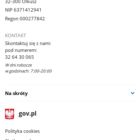
32-300 Olkusz
NIP 6371412941
Regon 000277842
KONTAKT
Skontaktuj się z nami
pod numerem:
32 64 30 065
W dni robocze
w godzinach: 7:00-20:00
Na skróty
stopka
Strona
gov.pl
gov.pl
główna
gov.pl
Polityka cookies