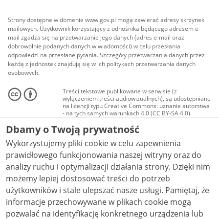
Strony dostępne w domenie www.gov.pl mogą zawierać adresy skrzynek
mailowych. Użytkownik korzystający z odnośnika będącego adresem e-
mail zgadza się na przetwarzanie jego danych (adres e-mail oraz
dobrowolnie podanych danych w wiadomości) w celu przesłania
odpowiedzi na przesłane pytania. Szczegóły przetwarzania danych przez
każdą z jednostek znajdują się w ich politykach przetwarzania danych
osobowych.
Treści tekstowe publikowane w serwisie (z
wyłączeniem treści audiowizualnych), są udostępniane
na licencji typu Creative Commons: uznanie autorstwa
- na tych samych warunkach 4.0 (CC BY-SA 4.0).
Materiały audiowizualne, w tym zdjęcia, materiały
Dbamy o Twoją prywatność
audio i wideo, są udostępniane na licencji typu
Creative Commons: uznanie autorstwa użycie
Wykorzystujemy pliki cookie w celu zapewnienia
niekomercyjne - bez utworów zależnych 4.0 (CC BY-
NC-ND 4.0), o ile nie jest to stwierdzone inaczej.
prawidłowego funkcjonowania naszej witryny oraz do
analizy ruchu i optymalizacji działania strony. Dzięki nim
możemy lepiej dostosować treści do potrzeb
użytkowników i stale ulepszać nasze usługi. Pamiętaj, że
informacje przechowywane w plikach cookie mogą
pozwalać na identyfikację konkretnego urządzenia lub