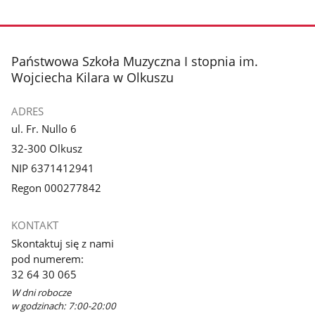
Pokaż
zdjęcie
1
z
stopka
Państwowa Szkoła Muzyczna I stopnia im.
galerii.
Wojciecha Kilara w Olkuszu
ADRES
ul. Fr. Nullo 6
32-300 Olkusz
NIP 6371412941
Regon 000277842
KONTAKT
Skontaktuj się z nami
pod numerem:
32 64 30 065
W dni robocze
w godzinach: 7:00-20:00