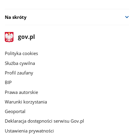
Na skróty
stopka
Strona
gov.pl
gov.pl
główna
gov.pl
Polityka cookies
Służba cywilna
Profil zaufany
BIP
Prawa autorskie
Warunki korzystania
Geoportal
Deklaracja dostępności serwisu Gov.pl
Ustawienia prywatności