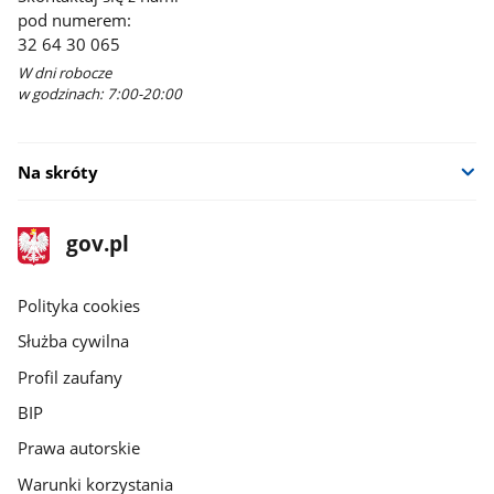
pod numerem:
32 64 30 065
W dni robocze
w godzinach: 7:00-20:00
Na skróty
stopka
Strona
gov.pl
gov.pl
główna
gov.pl
Polityka cookies
Służba cywilna
Profil zaufany
BIP
Prawa autorskie
Warunki korzystania