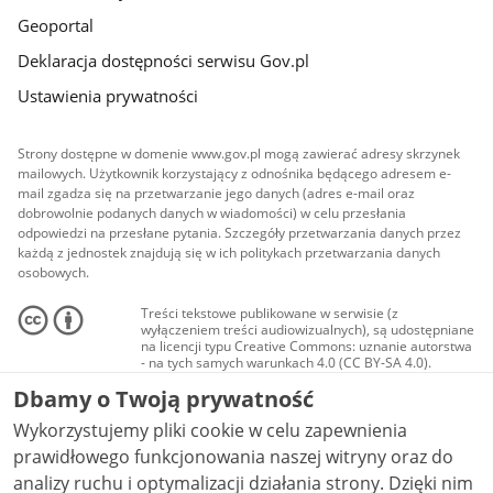
Geoportal
Deklaracja dostępności serwisu Gov.pl
Ustawienia prywatności
Strony dostępne w domenie www.gov.pl mogą zawierać adresy skrzynek
mailowych. Użytkownik korzystający z odnośnika będącego adresem e-
mail zgadza się na przetwarzanie jego danych (adres e-mail oraz
dobrowolnie podanych danych w wiadomości) w celu przesłania
odpowiedzi na przesłane pytania. Szczegóły przetwarzania danych przez
każdą z jednostek znajdują się w ich politykach przetwarzania danych
osobowych.
Treści tekstowe publikowane w serwisie (z
wyłączeniem treści audiowizualnych), są udostępniane
na licencji typu Creative Commons: uznanie autorstwa
- na tych samych warunkach 4.0 (CC BY-SA 4.0).
Materiały audiowizualne, w tym zdjęcia, materiały
Dbamy o Twoją prywatność
audio i wideo, są udostępniane na licencji typu
Creative Commons: uznanie autorstwa użycie
Wykorzystujemy pliki cookie w celu zapewnienia
niekomercyjne - bez utworów zależnych 4.0 (CC BY-
NC-ND 4.0), o ile nie jest to stwierdzone inaczej.
prawidłowego funkcjonowania naszej witryny oraz do
analizy ruchu i optymalizacji działania strony. Dzięki nim