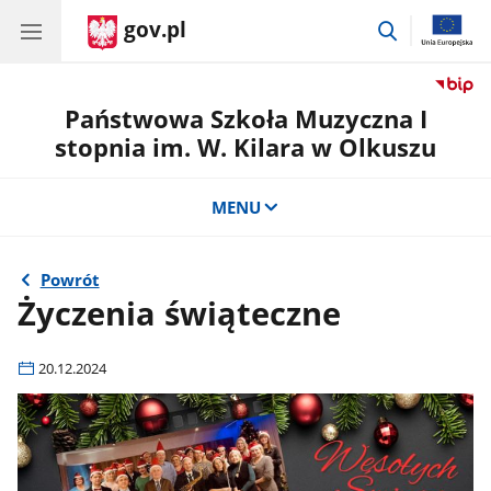
gov.pl
przejdź
do
wyszukiwar
Państwowa Szkoła Muzyczna I
stopnia im. W. Kilara w Olkuszu
MENU
Powrót
Życzenia świąteczne
20.12.2024