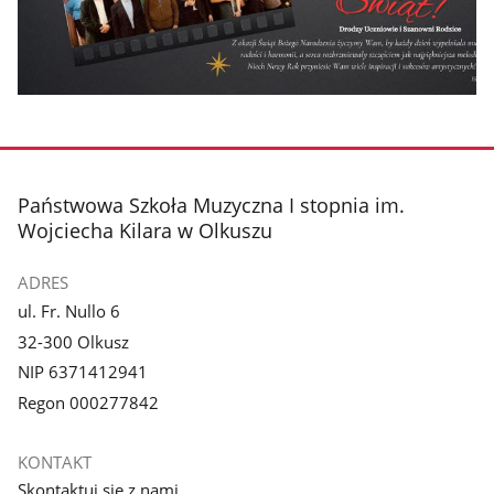
stopka
Państwowa Szkoła Muzyczna I stopnia im.
Wojciecha Kilara w Olkuszu
ADRES
ul. Fr. Nullo 6
32-300 Olkusz
NIP 6371412941
Regon 000277842
KONTAKT
Skontaktuj się z nami