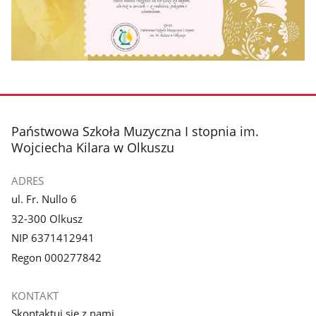
stopka
Państwowa Szkoła Muzyczna I stopnia im.
Wojciecha Kilara w Olkuszu
ADRES
ul. Fr. Nullo 6
32-300 Olkusz
NIP 6371412941
Regon 000277842
KONTAKT
Skontaktuj się z nami