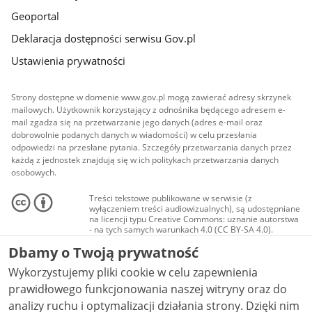
Geoportal
Deklaracja dostępności serwisu Gov.pl
Ustawienia prywatności
Strony dostępne w domenie www.gov.pl mogą zawierać adresy skrzynek
mailowych. Użytkownik korzystający z odnośnika będącego adresem e-
mail zgadza się na przetwarzanie jego danych (adres e-mail oraz
dobrowolnie podanych danych w wiadomości) w celu przesłania
odpowiedzi na przesłane pytania. Szczegóły przetwarzania danych przez
każdą z jednostek znajdują się w ich politykach przetwarzania danych
osobowych.
Treści tekstowe publikowane w serwisie (z
wyłączeniem treści audiowizualnych), są udostępniane
na licencji typu Creative Commons: uznanie autorstwa
- na tych samych warunkach 4.0 (CC BY-SA 4.0).
Materiały audiowizualne, w tym zdjęcia, materiały
Dbamy o Twoją prywatność
audio i wideo, są udostępniane na licencji typu
Creative Commons: uznanie autorstwa użycie
Wykorzystujemy pliki cookie w celu zapewnienia
niekomercyjne - bez utworów zależnych 4.0 (CC BY-
NC-ND 4.0), o ile nie jest to stwierdzone inaczej.
prawidłowego funkcjonowania naszej witryny oraz do
analizy ruchu i optymalizacji działania strony. Dzięki nim