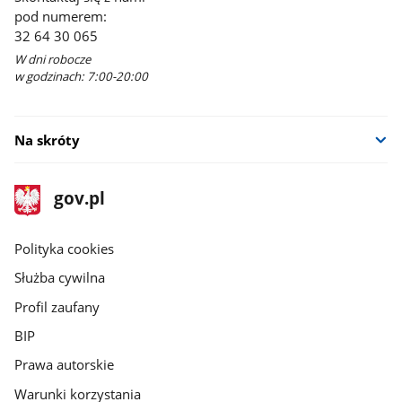
pod numerem:
32 64 30 065
W dni robocze
w godzinach: 7:00-20:00
Na skróty
stopka
Strona
gov.pl
gov.pl
główna
gov.pl
Polityka cookies
Służba cywilna
Profil zaufany
BIP
Prawa autorskie
Warunki korzystania