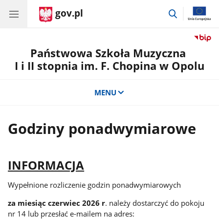
gov.pl
przejdź
do
wyszukiwar
Państwowa Szkoła Muzyczna
I i II stopnia im. F. Chopina w Opolu
MENU
Godziny ponadwymiarowe
INFORMACJA
Wypełnione rozliczenie godzin ponadwymiarowych
za miesiąc czerwiec 2026 r
.
należy dostarczyć do pokoju
nr 14 lub przesłać e-mailem na adres: