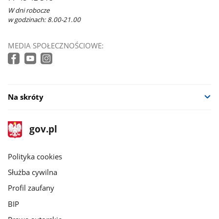
W dni robocze
w godzinach: 8.00-21.00
MEDIA SPOŁECZNOŚCIOWE:
Na skróty
stopka
Strona
gov.pl
gov.pl
główna
gov.pl
Polityka cookies
Służba cywilna
Profil zaufany
BIP