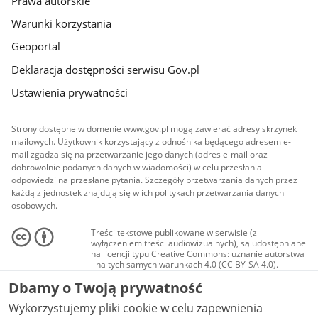
Prawa autorskie
Warunki korzystania
Geoportal
Deklaracja dostępności serwisu Gov.pl
Ustawienia prywatności
Strony dostępne w domenie www.gov.pl mogą zawierać adresy skrzynek
mailowych. Użytkownik korzystający z odnośnika będącego adresem e-
mail zgadza się na przetwarzanie jego danych (adres e-mail oraz
dobrowolnie podanych danych w wiadomości) w celu przesłania
odpowiedzi na przesłane pytania. Szczegóły przetwarzania danych przez
każdą z jednostek znajdują się w ich politykach przetwarzania danych
osobowych.
Treści tekstowe publikowane w serwisie (z
wyłączeniem treści audiowizualnych), są udostępniane
na licencji typu Creative Commons: uznanie autorstwa
- na tych samych warunkach 4.0 (CC BY-SA 4.0).
Materiały audiowizualne, w tym zdjęcia, materiały
Dbamy o Twoją prywatność
audio i wideo, są udostępniane na licencji typu
Creative Commons: uznanie autorstwa użycie
Wykorzystujemy pliki cookie w celu zapewnienia
niekomercyjne - bez utworów zależnych 4.0 (CC BY-
NC-ND 4.0), o ile nie jest to stwierdzone inaczej.