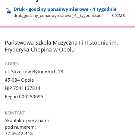
Druk - godziny ponadwymiarowe - 4 tygodnie
druk​​_godziny​​_ponadwymiarowe​_4​_​_tygodnie.pdf
3.92MB
stopka
Państwowa Szkoła Muzyczna I i II stopnia im.
Fryderyka Chopina w Opolu
ADRES
ul. Strzelców Bytomskich 18
45-084 Opole
NIP 7541137814
Regon 000280695
KONTAKT
Skontaktuj się z nami
pod numerem:
77 45 42 318