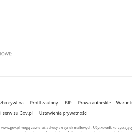
IOWE:
użba cywilna
Profil zaufany
BIP
Prawa autorskie
Warunki
i serwisu Gov.pl
Ustawienia prywatności
 www.gov.pl mogą zawierać adresy skrzynek mailowych. Użytkownik korzystający