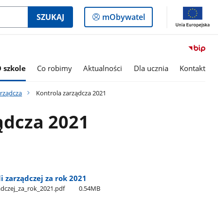
Logowanie
SZUKAJ
mObywatel
do
panelu
 szkole
Co robimy
Aktualności
Dla ucznia
Kontakt
arządcza
Kontrola zarządcza 2021
ądcza 2021
i zarządczej za rok 2021
dczej​_za​_rok​_2021.pdf
0.54MB