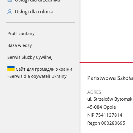
Usługi dla rolnika
Profil zaufany
Baza wiedzy
Serwis Służby Cywilnej
Сайт для громадян України
–
Serwis dla obywateli Ukrainy
stopka
Państwowa Szkoła 
ADRES
ul. Strzelców Bytomsk
45-084 Opole
NIP 7541137814
Regon 000280695