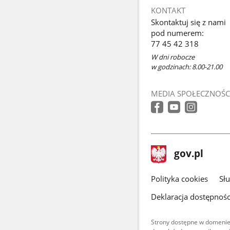
KONTAKT
Skontaktuj się z nami
pod numerem:
77 45 42 318
W dni robocze
w godzinach: 8.00-21.00
MEDIA SPOŁECZNOŚC
stopka
Strona
gov.pl
gov.pl
główna
gov.pl
Polityka cookies
Sł
Deklaracja dostępnośc
Strony dostępne w domenie