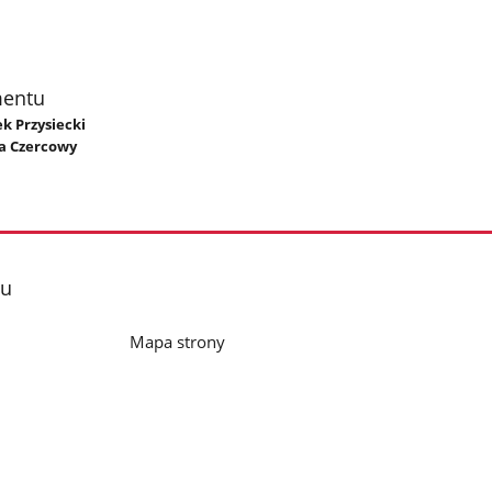
mentu
ek Przysiecki
a Czercowy
lu
Mapa strony