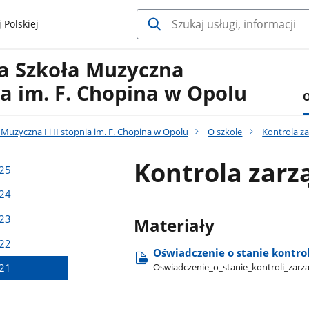
 Polskiej
a Szkoła Muzyczna
nia im. F. Chopina w Opolu
O
uzyczna I i II stopnia im. F. Chopina w Opolu
O szkole
Kontrola z
Kontrola zarz
025
024
023
Materiały
022
Oświadczenie o stanie kontrol
Oswiadczenie​_o​_stanie​_kontroli​_zarza
021