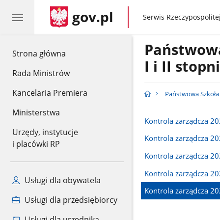
gov.pl
gov.pl
Serwis Rzeczypospolitej
Państwow
gov.pl
Strona główna
I i II stop
Rada Ministrów
Kancelaria Premiera
Państwowa Szkoła M
Ministerstwa
Kontrola zarządcza 2
Urzędy, instytucje
Kontrola zarządcza 2
i placówki RP
Kontrola zarządcza 2
Kontrola zarządcza 2
Usługi dla obywatela
Kontrola zarządcza 2
Usługi dla przedsiębiorcy
Usługi dla urzędnika