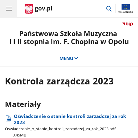
gov.pl
przejdź
do
wyszukiwar
Państwowa Szkoła Muzyczna
I i II stopnia im. F. Chopina w Opolu
MENU
Kontrola zarządcza 2023
Materiały
Oświadczenie o stanie kontroli zarządczej za rok
2023
Oswiadczenie​_o​_stanie​_kontroli​_zarzadczej​_za​_rok​_2023.pdf
0.45MB