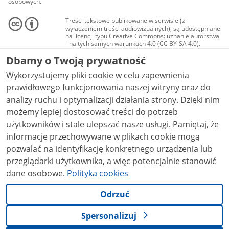
osobowych.
Treści tekstowe publikowane w serwisie (z
wyłączeniem treści audiowizualnych), są udostępniane
na licencji typu Creative Commons: uznanie autorstwa
- na tych samych warunkach 4.0 (CC BY-SA 4.0).
Materiały audiowizualne, w tym zdjęcia, materiały
Dbamy o Twoją prywatność
audio i wideo, są udostępniane na licencji typu
Creative Commons: uznanie autorstwa użycie
Wykorzystujemy pliki cookie w celu zapewnienia
niekomercyjne - bez utworów zależnych 4.0 (CC BY-
NC-ND 4.0), o ile nie jest to stwierdzone inaczej.
prawidłowego funkcjonowania naszej witryny oraz do
analizy ruchu i optymalizacji działania strony. Dzięki nim
możemy lepiej dostosować treści do potrzeb
użytkowników i stale ulepszać nasze usługi. Pamiętaj, że
informacje przechowywane w plikach cookie mogą
pozwalać na identyfikację konkretnego urządzenia lub
przeglądarki użytkownika, a więc potencjalnie stanowić
dane osobowe.
Polityka cookies
Odrzuć
Spersonalizuj