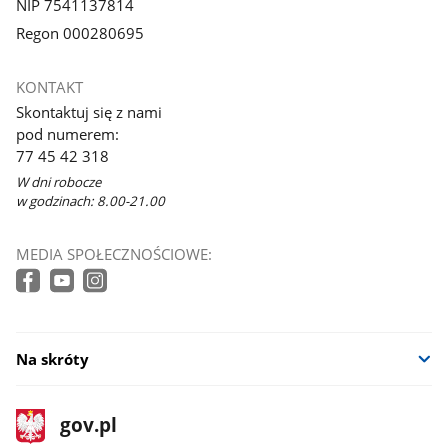
NIP 7541137814
Regon 000280695
KONTAKT
Skontaktuj się z nami
pod numerem:
77 45 42 318
W dni robocze
w godzinach: 8.00-21.00
MEDIA SPOŁECZNOŚCIOWE:
Na skróty
stopka
Strona
gov.pl
gov.pl