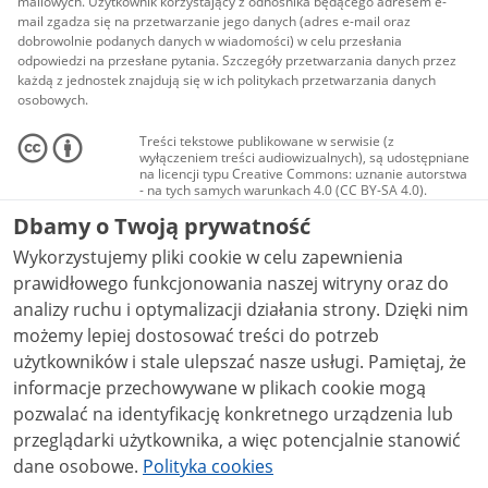
mailowych. Użytkownik korzystający z odnośnika będącego adresem e-
mail zgadza się na przetwarzanie jego danych (adres e-mail oraz
dobrowolnie podanych danych w wiadomości) w celu przesłania
odpowiedzi na przesłane pytania. Szczegóły przetwarzania danych przez
każdą z jednostek znajdują się w ich politykach przetwarzania danych
osobowych.
Treści tekstowe publikowane w serwisie (z
wyłączeniem treści audiowizualnych), są udostępniane
na licencji typu Creative Commons: uznanie autorstwa
- na tych samych warunkach 4.0 (CC BY-SA 4.0).
Materiały audiowizualne, w tym zdjęcia, materiały
Dbamy o Twoją prywatność
audio i wideo, są udostępniane na licencji typu
Creative Commons: uznanie autorstwa użycie
Wykorzystujemy pliki cookie w celu zapewnienia
niekomercyjne - bez utworów zależnych 4.0 (CC BY-
NC-ND 4.0), o ile nie jest to stwierdzone inaczej.
prawidłowego funkcjonowania naszej witryny oraz do
analizy ruchu i optymalizacji działania strony. Dzięki nim
możemy lepiej dostosować treści do potrzeb
użytkowników i stale ulepszać nasze usługi. Pamiętaj, że
informacje przechowywane w plikach cookie mogą
pozwalać na identyfikację konkretnego urządzenia lub
przeglądarki użytkownika, a więc potencjalnie stanowić
dane osobowe.
Polityka cookies