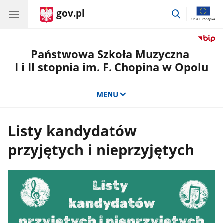
gov.pl
przejdź
do
wyszukiwar
Państwowa Szkoła Muzyczna
I i II stopnia im. F. Chopina w Opolu
MENU
Listy kandydatów
przyjętych i nieprzyjętych