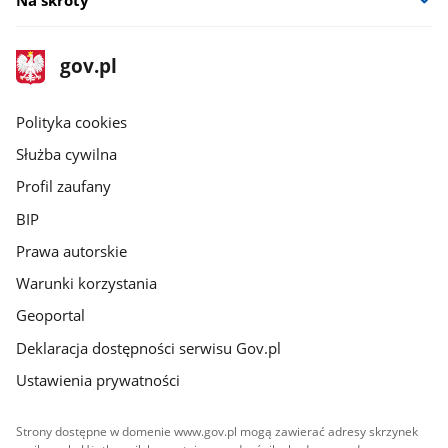
Na skróty
stopka
Strona
gov.pl
gov.pl
główna
gov.pl
Polityka cookies
Służba cywilna
Profil zaufany
BIP
Prawa autorskie
Warunki korzystania
Geoportal
Deklaracja dostępności serwisu Gov.pl
Ustawienia prywatności
Strony dostępne w domenie www.gov.pl mogą zawierać adresy skrzynek