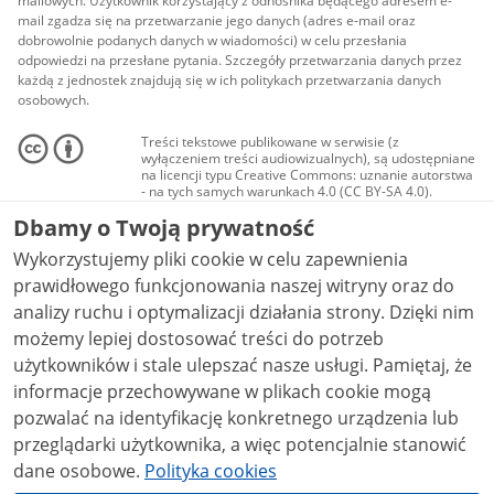
mailowych. Użytkownik korzystający z odnośnika będącego adresem e-
mail zgadza się na przetwarzanie jego danych (adres e-mail oraz
dobrowolnie podanych danych w wiadomości) w celu przesłania
odpowiedzi na przesłane pytania. Szczegóły przetwarzania danych przez
każdą z jednostek znajdują się w ich politykach przetwarzania danych
osobowych.
Treści tekstowe publikowane w serwisie (z
wyłączeniem treści audiowizualnych), są udostępniane
na licencji typu Creative Commons: uznanie autorstwa
- na tych samych warunkach 4.0 (CC BY-SA 4.0).
Materiały audiowizualne, w tym zdjęcia, materiały
Dbamy o Twoją prywatność
audio i wideo, są udostępniane na licencji typu
Creative Commons: uznanie autorstwa użycie
Wykorzystujemy pliki cookie w celu zapewnienia
niekomercyjne - bez utworów zależnych 4.0 (CC BY-
NC-ND 4.0), o ile nie jest to stwierdzone inaczej.
prawidłowego funkcjonowania naszej witryny oraz do
analizy ruchu i optymalizacji działania strony. Dzięki nim
możemy lepiej dostosować treści do potrzeb
użytkowników i stale ulepszać nasze usługi. Pamiętaj, że
informacje przechowywane w plikach cookie mogą
pozwalać na identyfikację konkretnego urządzenia lub
przeglądarki użytkownika, a więc potencjalnie stanowić
dane osobowe.
Polityka cookies