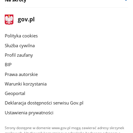
stopka
Strona
gov.pl
gov.pl
główna
gov.pl
Polityka cookies
Służba cywilna
Profil zaufany
BIP
Prawa autorskie
Warunki korzystania
Geoportal
Deklaracja dostępności serwisu Gov.pl
Ustawienia prywatności
Strony dostępne w domenie www.gov.pl mogą zawierać adresy skrzynek