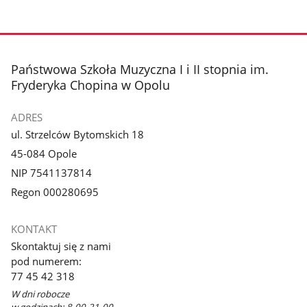
stopka
Państwowa Szkoła Muzyczna I i II stopnia im.
Fryderyka Chopina w Opolu
ADRES
ul. Strzelców Bytomskich 18
45-084 Opole
NIP 7541137814
Regon 000280695
KONTAKT
Skontaktuj się z nami
pod numerem:
77 45 42 318
W dni robocze
w godzinach: 8.00-21.00