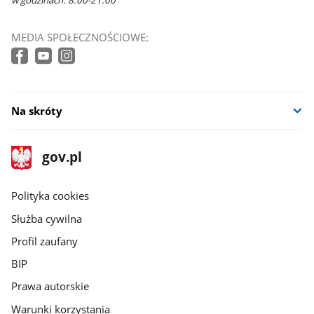
MEDIA SPOŁECZNOŚCIOWE:
Na skróty
stopka
Strona
gov.pl
gov.pl
główna
gov.pl
Polityka cookies
Służba cywilna
Profil zaufany
BIP
Prawa autorskie
Warunki korzystania