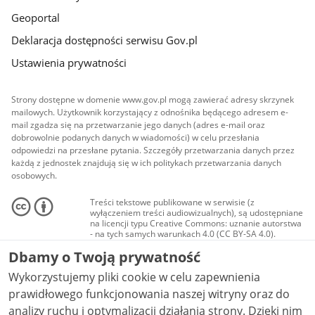
Geoportal
Deklaracja dostępności serwisu Gov.pl
Ustawienia prywatności
Strony dostępne w domenie www.gov.pl mogą zawierać adresy skrzynek
mailowych. Użytkownik korzystający z odnośnika będącego adresem e-
mail zgadza się na przetwarzanie jego danych (adres e-mail oraz
dobrowolnie podanych danych w wiadomości) w celu przesłania
odpowiedzi na przesłane pytania. Szczegóły przetwarzania danych przez
każdą z jednostek znajdują się w ich politykach przetwarzania danych
osobowych.
Treści tekstowe publikowane w serwisie (z
wyłączeniem treści audiowizualnych), są udostępniane
na licencji typu Creative Commons: uznanie autorstwa
- na tych samych warunkach 4.0 (CC BY-SA 4.0).
Materiały audiowizualne, w tym zdjęcia, materiały
Dbamy o Twoją prywatność
audio i wideo, są udostępniane na licencji typu
Creative Commons: uznanie autorstwa użycie
Wykorzystujemy pliki cookie w celu zapewnienia
niekomercyjne - bez utworów zależnych 4.0 (CC BY-
NC-ND 4.0), o ile nie jest to stwierdzone inaczej.
prawidłowego funkcjonowania naszej witryny oraz do
analizy ruchu i optymalizacji działania strony. Dzięki nim