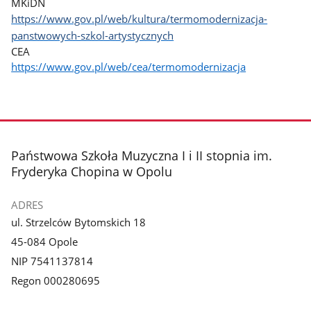
MKiDN
https://www.gov.pl/web/kultura/termomodernizacja-
panstwowych-szkol-artystycznych
CEA
https://www.gov.pl/web/cea/termomodernizacja
stopka
Państwowa Szkoła Muzyczna I i II stopnia im.
Fryderyka Chopina w Opolu
ADRES
ul. Strzelców Bytomskich 18
45-084 Opole
NIP 7541137814
Regon 000280695