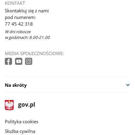
KONTAKT
Skontaktuj się z nami
pod numerem:
77 45 42 318
W dni robocze
w godzinach: 8.00-21.00
MEDIA SPOŁECZNOŚCIOWE:
Na skróty
stopka
Strona
gov.pl
gov.pl
główna
gov.pl
Polityka cookies
Służba cywilna