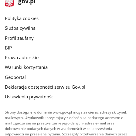
Strona
gov.pl
gov.pl
główna
gov.pl
Polityka cookies
Służba cywilna
Profil zaufany
BIP
Prawa autorskie
Warunki korzystania
Geoportal
Deklaracja dostępności serwisu Gov.pl
Ustawienia prywatności
Strony dostępne w domenie www.gov.pl mogą zawierać adresy skrzynek
mailowych. Użytkownik korzystający z odnośnika będącego adresem e-
mail zgadza się na przetwarzanie jego danych (adres e-mail oraz
dobrowolnie podanych danych w wiadomości) w celu przesłania
odpowiedzi na przesłane pytania. Szczegóły przetwarzania danych przez