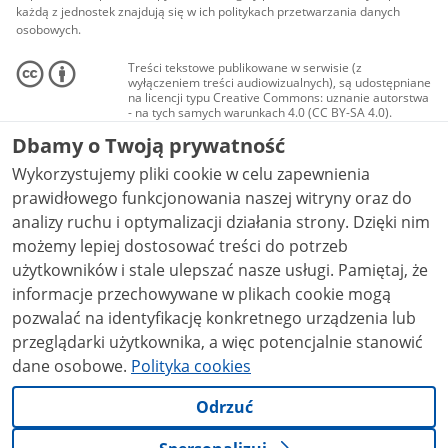
każdą z jednostek znajdują się w ich politykach przetwarzania danych
osobowych.
Treści tekstowe publikowane w serwisie (z
wyłączeniem treści audiowizualnych), są udostępniane
na licencji typu Creative Commons: uznanie autorstwa
- na tych samych warunkach 4.0 (CC BY-SA 4.0).
Materiały audiowizualne, w tym zdjęcia, materiały
Dbamy o Twoją prywatność
audio i wideo, są udostępniane na licencji typu
Creative Commons: uznanie autorstwa użycie
Wykorzystujemy pliki cookie w celu zapewnienia
niekomercyjne - bez utworów zależnych 4.0 (CC BY-
NC-ND 4.0), o ile nie jest to stwierdzone inaczej.
prawidłowego funkcjonowania naszej witryny oraz do
analizy ruchu i optymalizacji działania strony. Dzięki nim
możemy lepiej dostosować treści do potrzeb
użytkowników i stale ulepszać nasze usługi. Pamiętaj, że
informacje przechowywane w plikach cookie mogą
pozwalać na identyfikację konkretnego urządzenia lub
przeglądarki użytkownika, a więc potencjalnie stanowić
dane osobowe.
Polityka cookies
Odrzuć