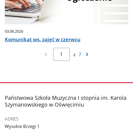
03.06.2026
Komunikat ws. zajęć w czerwcu
z
7
stopka
Państwowa Szkoła Muzyczna I stopnia im. Karola
Szymanowskiego w Oświęcimiu
ADRES
Wysokie Brzegi 1