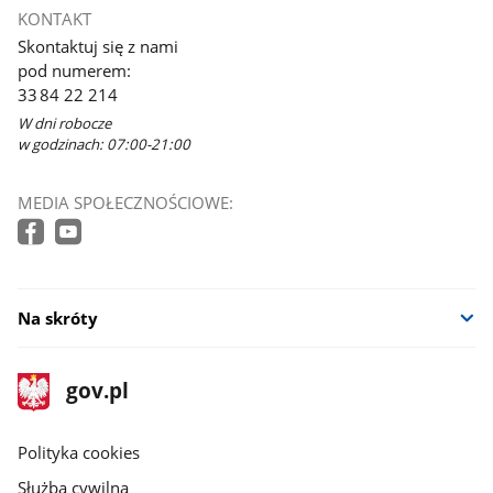
KONTAKT
Skontaktuj się z nami
pod numerem:
33 84 22 214
W dni robocze
w godzinach: 07:00-21:00
MEDIA SPOŁECZNOŚCIOWE:
Na skróty
stopka
Strona
gov.pl
gov.pl
główna
gov.pl
Polityka cookies
Służba cywilna