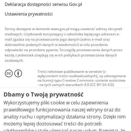
Deklaracja dostępności serwisu Gov.pl
Ustawienia prywatności
Strony dostępne w domenie www.gov.pl mogą zawierać adresy skrzynek
mailowych. Użytkownik korzystający z odnośnika będącego adresem e-
mail zgadza się na przetwarzanie jego danych (adres e-mail oraz
dobrowolnie podanych danych w wiadomości) w celu przesłania
odpowiedzi na przesłane pytania. Szczegóły przetwarzania danych przez
każdą z jednostek znajdują się w ich politykach przetwarzania danych
osobowych.
Treści tekstowe publikowane w serwisie (z
wyłączeniem treści audiowizualnych), są udostępniane
na licencji typu Creative Commons: uznanie autorstwa
- na tych samych warunkach 4.0 (CC BY-SA 4.0).
Materiały audiowizualne, w tym zdjęcia, materiały
Dbamy o Twoją prywatność
audio i wideo, są udostępniane na licencji typu
Creative Commons: uznanie autorstwa użycie
Wykorzystujemy pliki cookie w celu zapewnienia
niekomercyjne - bez utworów zależnych 4.0 (CC BY-
NC-ND 4.0), o ile nie jest to stwierdzone inaczej.
prawidłowego funkcjonowania naszej witryny oraz do
analizy ruchu i optymalizacji działania strony. Dzięki nim
możemy lepiej dostosować treści do potrzeb
użytkowników i stale ulepszać nasze usługi. Pamiętaj, że