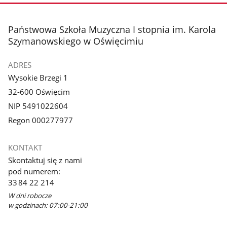
stopka
Państwowa Szkoła Muzyczna I stopnia im. Karola
Szymanowskiego w Oświęcimiu
ADRES
Wysokie Brzegi 1
32-600 Oświęcim
NIP 5491022604
Regon 000277977
KONTAKT
Skontaktuj się z nami
pod numerem:
33 84 22 214
W dni robocze
w godzinach: 07:00-21:00