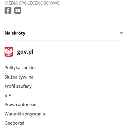
MEDIA SPOŁECZNOŚCIOWE:
Na skróty
stopka
Strona
gov.pl
gov.pl
główna
gov.pl
Polityka cookies
Służba cywilna
Profil zaufany
BIP
Prawa autorskie
Warunki korzystania
Geoportal