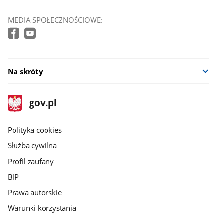
MEDIA SPOŁECZNOŚCIOWE:
Na skróty
stopka
Strona
gov.pl
gov.pl
główna
gov.pl
Polityka cookies
Służba cywilna
Profil zaufany
BIP
Prawa autorskie
Warunki korzystania