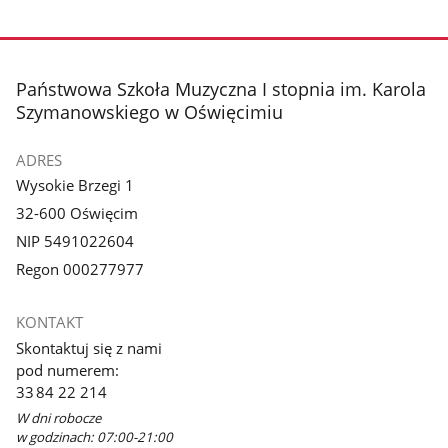
stopka
Państwowa Szkoła Muzyczna I stopnia im. Karola
Szymanowskiego w Oświęcimiu
ADRES
Wysokie Brzegi 1
32-600 Oświęcim
NIP 5491022604
Regon 000277977
KONTAKT
Skontaktuj się z nami
pod numerem:
33 84 22 214
W dni robocze
w godzinach: 07:00-21:00