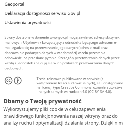
Geoportal
Deklaracja dostępności serwisu Gov.pl
Ustawienia prywatności
Strony dostępne w domenie www.gov.pl mogą zawierać adresy skrzynek
mailowych. Użytkownik korzystający z odnośnika będącego adresem e-
mail zgadza się na przetwarzanie jego danych (adres e-mail oraz
dobrowolnie podanych danych w wiadomości) w celu przesłania
odpowiedzi na przesłane pytania. Szczegóły przetwarzania danych przez
każdą z jednostek znajdują się w ich politykach przetwarzania danych
osobowych.
Treści tekstowe publikowane w serwisie (z
wyłączeniem treści audiowizualnych), są udostępniane
na licencji typu Creative Commons: uznanie autorstwa
- na tych samych warunkach 4.0 (CC BY-SA 4.0).
Materiały audiowizualne, w tym zdjęcia, materiały
Dbamy o Twoją prywatność
audio i wideo, są udostępniane na licencji typu
Creative Commons: uznanie autorstwa użycie
Wykorzystujemy pliki cookie w celu zapewnienia
niekomercyjne - bez utworów zależnych 4.0 (CC BY-
NC-ND 4.0), o ile nie jest to stwierdzone inaczej.
prawidłowego funkcjonowania naszej witryny oraz do
analizy ruchu i optymalizacji działania strony. Dzięki nim