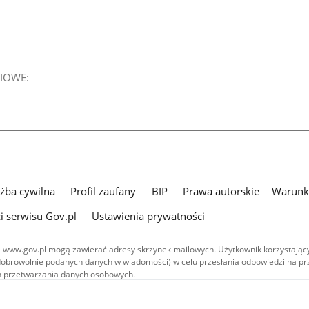
IOWE:
użba cywilna
Profil zaufany
BIP
Prawa autorskie
Warunki
i serwisu Gov.pl
Ustawienia prywatności
 www.gov.pl mogą zawierać adresy skrzynek mailowych. Użytkownik korzystający
dobrowolnie podanych danych w wiadomości) w celu przesłania odpowiedzi na prz
ach przetwarzania danych osobowych.
we publikowane w serwisie (z wyłączeniem treści audiowizualnych), są