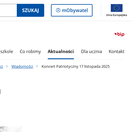
Logowanie
SZUKAJ
mObywatel
do
panelu
szkole
Co robimy
Aktualności
Dla ucznia
Kontakt
ci
Wiadomości
Koncert Patriotyczny 17 listopada 2025
a