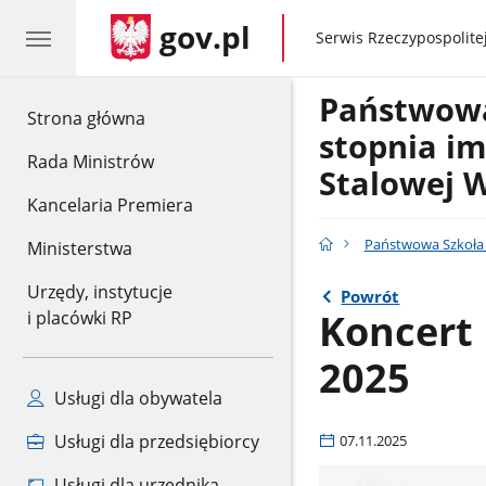
gov.pl
gov.pl
Serwis Rzeczypospolitej
Państwowa 
gov.pl
Strona główna
stopnia im
Rada Ministrów
Stalowej W
Kancelaria Premiera
Państwowa Szkoła M
Ministerstwa
Urzędy, instytucje
Powrót
Koncert 
i placówki RP
2025
Usługi dla obywatela
Usługi dla przedsiębiorcy
07.11.2025
Usługi dla urzędnika