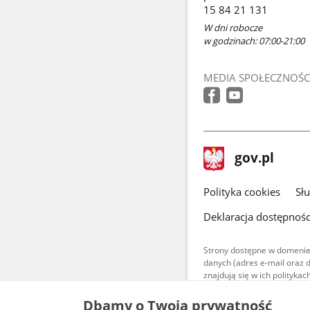
15 84 21 131
W dni robocze
w godzinach: 07:00-21:00
MEDIA SPOŁECZNOŚC
stopka
Strona
gov.pl
gov.pl
główna
gov.pl
Polityka cookies
Sł
Deklaracja dostępnośc
Strony dostępne w domenie
danych (adres e-mail oraz 
znajdują się w ich polityk
Treści teksto
Dbamy o Twoją prywatność