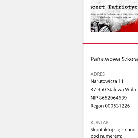
Pokaż
zdjęcie
1
z
stopka
Państwowa Szkoła 
galerii.
ADRES
Narutowicza 11
37-450 Stalowa Wola
NIP 8652064639
Regon 000631226
KONTAKT
Skontaktuj się z nami
pod numerem: