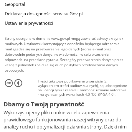
Geoportal
Deklaracja dostępności serwisu Gov.pl
Ustawienia prywatności
Strony dostępne w domenie www.gov.pl mogą zawierać adresy skrzynek
mailowych. Użytkownik korzystający z odnośnika będącego adresem e-
mail zgadza się na przetwarzanie jego danych (adres e-mail oraz
dobrowolnie podanych danych w wiadomości) w celu przesłania
odpowiedzi na przesłane pytania. Szczegóły przetwarzania danych przez
każdą z jednostek znajdują się w ich politykach przetwarzania danych
osobowych.
Treści tekstowe publikowane w serwisie (z
wyłączeniem treści audiowizualnych), są udostępniane
na licencji typu Creative Commons: uznanie autorstwa
- na tych samych warunkach 4.0 (CC BY-SA 4.0).
Materiały audiowizualne, w tym zdjęcia, materiały
Dbamy o Twoją prywatność
audio i wideo, są udostępniane na licencji typu
Creative Commons: uznanie autorstwa użycie
Wykorzystujemy pliki cookie w celu zapewnienia
niekomercyjne - bez utworów zależnych 4.0 (CC BY-
NC-ND 4.0), o ile nie jest to stwierdzone inaczej.
prawidłowego funkcjonowania naszej witryny oraz do
analizy ruchu i optymalizacji działania strony. Dzięki nim