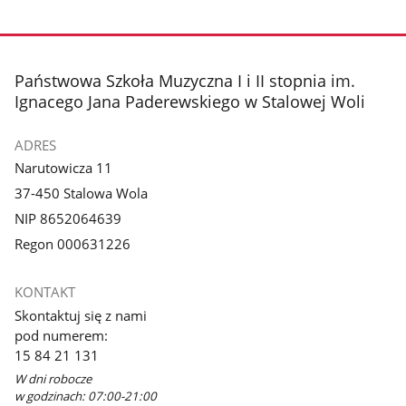
stopka
Państwowa Szkoła Muzyczna I i II stopnia im.
Ignacego Jana Paderewskiego w Stalowej Woli
ADRES
Narutowicza 11
37-450 Stalowa Wola
NIP 8652064639
Regon 000631226
KONTAKT
Skontaktuj się z nami
pod numerem:
15 84 21 131
W dni robocze
w godzinach: 07:00-21:00