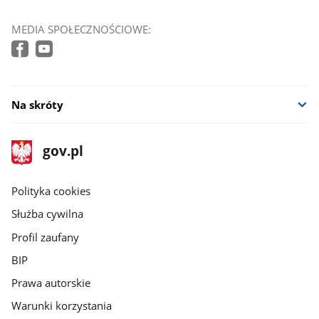
MEDIA SPOŁECZNOŚCIOWE:
Na skróty
stopka
Strona
gov.pl
gov.pl
główna
gov.pl
Polityka cookies
Służba cywilna
Profil zaufany
BIP
Prawa autorskie
Warunki korzystania