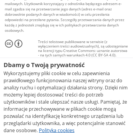
mailowych. Użytkownik korzystający z odnośnika będącego adresem e-
mail zgadza się na przetwarzanie jego danych (adres e-mail oraz
dobrowolnie podanych danych w wiadomości) w celu przesłania
odpowiedzi na przesłane pytania. Szczegóły przetwarzania danych przez
każdą z jednostek znajdują się w ich politykach przetwarzania danych
osobowych.
Treści tekstowe publikowane w serwisie (z
wyłączeniem treści audiowizualnych), są udostępniane
na licencji typu Creative Commons: uznanie autorstwa
- na tych samych warunkach 4.0 (CC BY-SA 4.0).
Materiały audiowizualne, w tym zdjęcia, materiały
Dbamy o Twoją prywatność
audio i wideo, są udostępniane na licencji typu
Creative Commons: uznanie autorstwa użycie
Wykorzystujemy pliki cookie w celu zapewnienia
niekomercyjne - bez utworów zależnych 4.0 (CC BY-
NC-ND 4.0), o ile nie jest to stwierdzone inaczej.
prawidłowego funkcjonowania naszej witryny oraz do
analizy ruchu i optymalizacji działania strony. Dzięki nim
możemy lepiej dostosować treści do potrzeb
użytkowników i stale ulepszać nasze usługi. Pamiętaj, że
informacje przechowywane w plikach cookie mogą
pozwalać na identyfikację konkretnego urządzenia lub
przeglądarki użytkownika, a więc potencjalnie stanowić
dane osobowe.
Polityka cookies