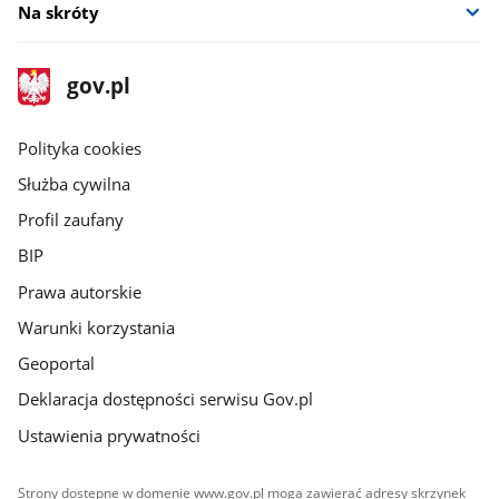
Na skróty
stopka
Strona
gov.pl
gov.pl
główna
gov.pl
Polityka cookies
Służba cywilna
Profil zaufany
BIP
Prawa autorskie
Warunki korzystania
Geoportal
Deklaracja dostępności serwisu Gov.pl
Ustawienia prywatności
Strony dostępne w domenie www.gov.pl mogą zawierać adresy skrzynek