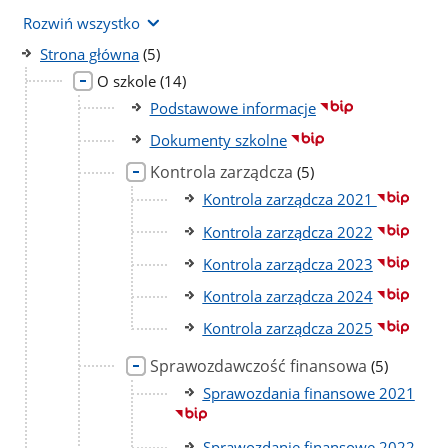
Rozwiń wszystko
liczba
Strona główna
(5)
podstron
liczba
O szkole
(14)
podstron
Podstawowe informacje
Dokumenty szkolne
Kontrola zarządcza
liczba
(5)
podstron
Kontrola zarządcza 2021
Kontrola zarządcza 2022
Kontrola zarządcza 2023
Kontrola zarządcza 2024
Kontrola zarządcza 2025
Sprawozdawczość finansowa
liczba
(5)
podstron
Sprawozdania finansowe 2021
Sprawozdanie finansowe 2022