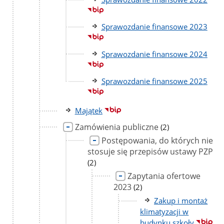
Sprawozdanie finansowe 2023
Sprawozdanie finansowe 2024
Sprawozdanie finansowe 2025
Majątek
Zamówienia publiczne
liczba
(2)
podstron
Postępowania, do których nie
stosuje się przepisów ustawy PZP
li
po
(2)
Zapytania ofertowe
2023
liczba
(2)
podstron
Zakup i montaż
klimatyzacji w
budynku szkoły