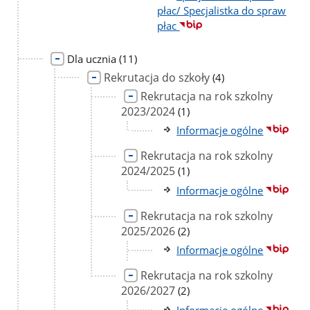
płac/ Specjalistka do spraw
płac
liczba
Dla ucznia
(11)
podstron
Rekrutacja do szkoły
liczba
(4)
podstron
Rekrutacja na rok szkolny
2023/2024
liczba
(1)
podstron
Informacje ogólne
Rekrutacja na rok szkolny
2024/2025
liczba
(1)
podstron
Informacje ogólne
Rekrutacja na rok szkolny
2025/2026
liczba
(2)
podstron
Informacje ogólne
Rekrutacja na rok szkolny
2026/2027
liczba
(2)
podstron
Informacje ogólne