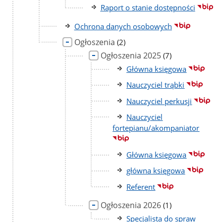
Raport o stanie dostępności
Ochrona danych osobowych
Ogłoszenia
liczba
(2)
podstron
Ogłoszenia 2025
liczba
(7)
podstron
Główna księgowa
Nauczyciel trąbki
Nauczyciel perkusji
Nauczyciel
fortepianu/akompaniator
Główna księgowa
główna księgowa
Referent
Ogłoszenia 2026
liczba
(1)
podstron
Specjalista do spraw