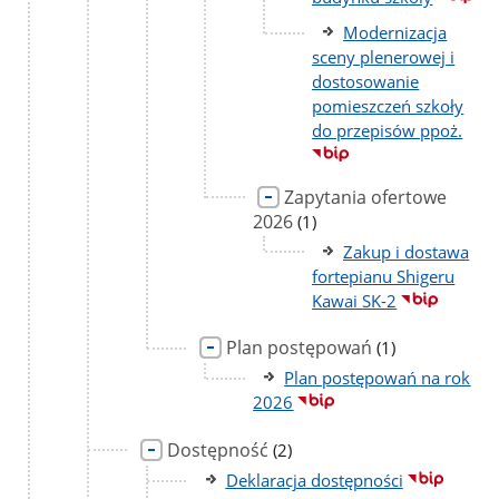
Modernizacja
sceny plenerowej i
dostosowanie
pomieszczeń szkoły
do przepisów ppoż.
Zapytania ofertowe
2026
liczba
(1)
podstron
Zakup i dostawa
fortepianu Shigeru
Kawai SK-2
Plan postępowań
liczba
(1)
podstron
Plan postępowań na rok
2026
Dostępność
liczba
(2)
podstron
Deklaracja dostępności