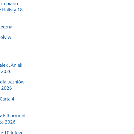
ortepianu
y Halisty 18
teczna
koły w
ałek „Anieli
a 2026
dla uczniów
o 2026
Carta 4
w Filharmonii
ca 2026
e 10 lutego