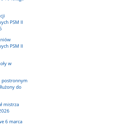
cji
ych PSM II
6
zniów
ych PSM II
koły w
h
m postronnym
dłużony do
ł mistrza
2026
we 6 marca