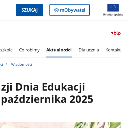
Logowanie
SZUKAJ
mObywatel
do
panelu
szkole
Co robimy
Aktualności
Dla ucznia
Kontakt
ci
Wiadomości
zji Dnia Edukacji
października 2025