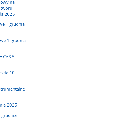
nowy na
utworu
da 2025
we 1 grudnia
owe 1 grudnia
w CAS 5
skie 10
strumentalne
dnia 2025
 grudnia