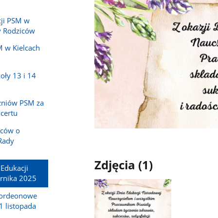
ji PSM w
y Rodziców
 w Kielcach
oły 13 i 14
zniów PSM za
certu
iców o
Rady
Zdjęcia (1)
 Edukacji
rnika 2025
akordeonowe
 listopada