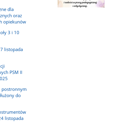
zne dla
Pokaż
cznych oraz
zdjęcie
ch opiekunów
1
z
oły 3 i 10
galerii.
7 listopada
cji
ych PSM II
2025
m postronnym
dłużony do
instrumentów
24 listopada