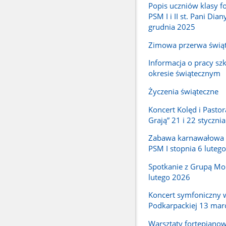
Popis uczniów klasy f
PSM I i II st. Pani Dian
grudnia 2025
Zimowa przerwa świą
Informacja o pracy sz
okresie świątecznym
Życzenia świąteczne
Koncert Kolęd i Pastor
Grają” 21 i 22 styczni
Zabawa karnawałowa 
PSM I stopnia 6 luteg
Spotkanie z Grupą Mo
lutego 2026
Koncert symfoniczny 
Podkarpackiej 13 mar
Warsztaty fortepianow