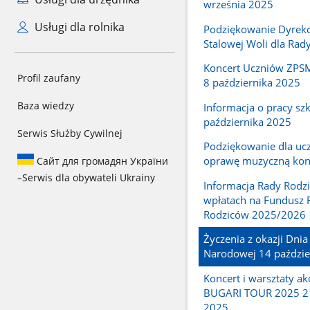
września 2025
Usługi dla rolnika
Podziękowanie Dyrekc
Stalowej Woli dla Rad
Koncert Uczniów ZPSM
Profil zaufany
8 października 2025
Baza wiedzy
Informacja o pracy szk
października 2025
Serwis Służby Cywilnej
Podziękowanie dla uc
oprawę muzyczną kon
Сайт для громадян України
–
Serwis dla obywateli Ukrainy
Informacja Rady Rodz
wpłatach na Fundusz 
Rodziców 2025/2026
Życzenia z okazji Dnia
Narodowej 14 paździe
Koncert i warsztaty 
BUGARI TOUR 2025 21
2025