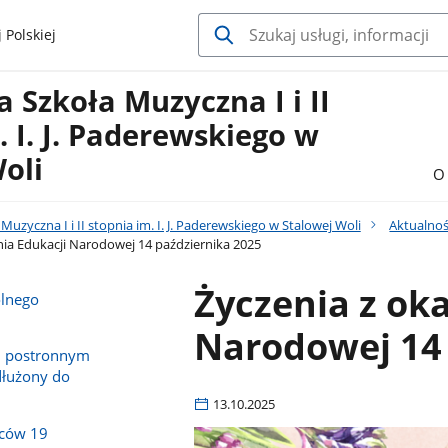
 Polskiej
Szkoła Muzyczna I i II
. I. J. Paderewskiego w
oli
O 
uzyczna I i II stopnia im. I. J. Paderewskiego w Stalowej Woli
Aktualnoś
Dnia Edukacji Narodowej 14 października 2025
Życzenia z oka
olnego
Narodowej 14 
m postronnym
dłużony do
13.10.2025
iców 19