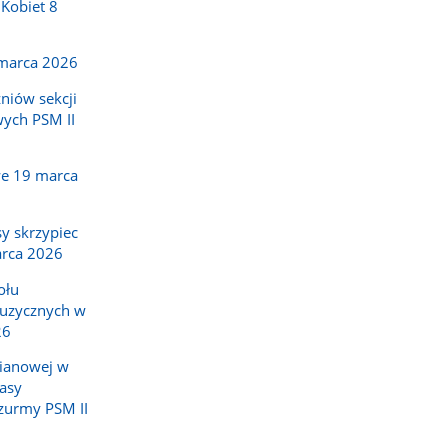
 Kobiet 8
 marca 2026
niów sekcji
ych PSM II
we 19 marca
sy skrzypiec
arca 2026
ołu
uzycznych w
26
pianowej w
asy
zurmy PSM II