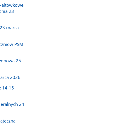
o-altówkowe
pnia 23
 23 marca
uczniów PSM
eonowa 25
marca 2026
e 14-15
eralnych 24
ąteczna