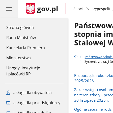
gov.pl
gov.pl
Serwis Rzeczypospolitej
Państwowa 
gov.pl
Strona główna
stopnia im
Rada Ministrów
Stalowej W
Kancelaria Premiera
Państwowa Szkoła M
Ministerstwa
Życzenia z okazji 
Urzędy, instytucje
i placówki RP
Rozpoczęcie roku szk
2025/2026
Zakaz wstępu osobo
Usługi dla obywatela
na teren szkoły - prze
30 listopada 2025 r.
Usługi dla przedsiębiorcy
Ogólne zebranie rodz
Usługi dla urzędnika