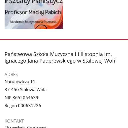
Pokaż
zdjęcie
1
z
stopka
Państwowa Szkoła Muzyczna I i II stopnia im.
galerii.
Ignacego Jana Paderewskiego w Stalowej Woli
ADRES
Narutowicza 11
37-450 Stalowa Wola
NIP 8652064639
Regon 000631226
KONTAKT