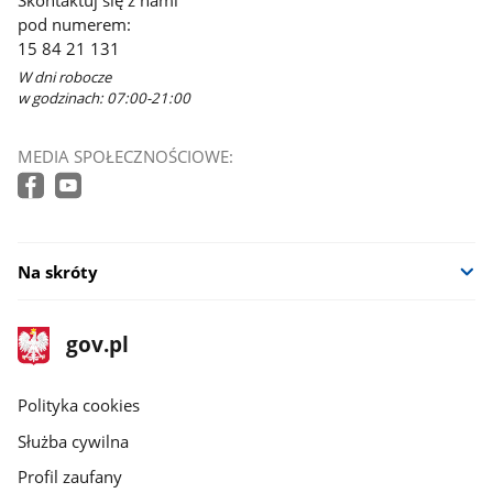
Skontaktuj się z nami
pod numerem:
15 84 21 131
W dni robocze
w godzinach: 07:00-21:00
MEDIA SPOŁECZNOŚCIOWE:
Na skróty
stopka
Strona
gov.pl
gov.pl
główna
gov.pl
Polityka cookies
Służba cywilna
Profil zaufany