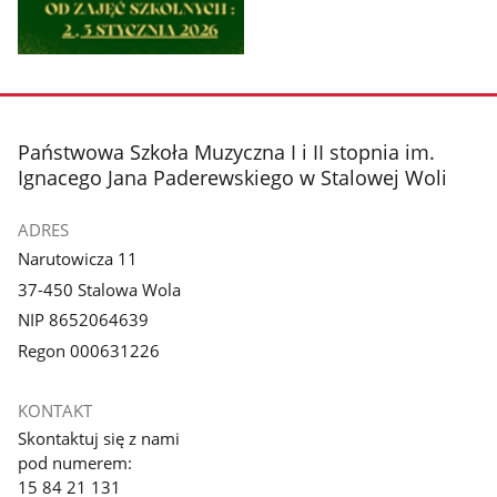
Pokaż
zdjęcie
1
z
stopka
Państwowa Szkoła Muzyczna I i II stopnia im.
galerii.
Ignacego Jana Paderewskiego w Stalowej Woli
ADRES
Narutowicza 11
37-450 Stalowa Wola
NIP 8652064639
Regon 000631226
KONTAKT
Skontaktuj się z nami
pod numerem:
15 84 21 131