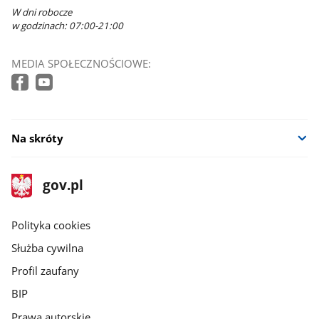
W dni robocze
w godzinach: 07:00-21:00
MEDIA SPOŁECZNOŚCIOWE:
Na skróty
stopka
Strona
gov.pl
gov.pl
główna
gov.pl
Polityka cookies
Służba cywilna
Profil zaufany
BIP
Prawa autorskie