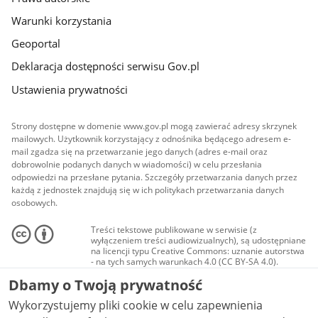
Warunki korzystania
Geoportal
Deklaracja dostępności serwisu Gov.pl
Ustawienia prywatności
Strony dostępne w domenie www.gov.pl mogą zawierać adresy skrzynek
mailowych. Użytkownik korzystający z odnośnika będącego adresem e-
mail zgadza się na przetwarzanie jego danych (adres e-mail oraz
dobrowolnie podanych danych w wiadomości) w celu przesłania
odpowiedzi na przesłane pytania. Szczegóły przetwarzania danych przez
każdą z jednostek znajdują się w ich politykach przetwarzania danych
osobowych.
Treści tekstowe publikowane w serwisie (z
wyłączeniem treści audiowizualnych), są udostępniane
na licencji typu Creative Commons: uznanie autorstwa
- na tych samych warunkach 4.0 (CC BY-SA 4.0).
Materiały audiowizualne, w tym zdjęcia, materiały
Dbamy o Twoją prywatność
audio i wideo, są udostępniane na licencji typu
Creative Commons: uznanie autorstwa użycie
Wykorzystujemy pliki cookie w celu zapewnienia
niekomercyjne - bez utworów zależnych 4.0 (CC BY-
NC-ND 4.0), o ile nie jest to stwierdzone inaczej.