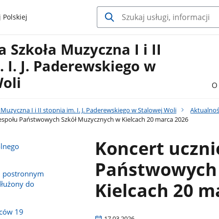
 Polskiej
Szkoła Muzyczna I i II
. I. J. Paderewskiego w
oli
O 
uzyczna I i II stopnia im. I. J. Paderewskiego w Stalowej Woli
Aktualnoś
espołu Państwowych Szkół Muzycznych w Kielcach 20 marca 2026
Koncert uczn
olnego
Państwowych 
m postronnym
Kielcach 20 m
dłużony do
iców 19
17.03.2026