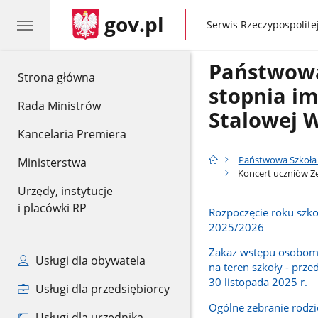
gov.pl
gov.pl
Serwis Rzeczypospolitej
Państwowa 
gov.pl
Strona główna
stopnia im
Rada Ministrów
Stalowej W
Kancelaria Premiera
Państwowa Szkoła M
Ministerstwa
Koncert uczniów Z
Urzędy, instytucje
i placówki RP
Rozpoczęcie roku szk
2025/2026
Zakaz wstępu osobo
Usługi dla obywatela
na teren szkoły - prze
30 listopada 2025 r.
Usługi dla przedsiębiorcy
Ogólne zebranie rodz
Usługi dla urzędnika