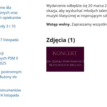
Wydarzenie odbędzie się
20 marca 2
zne dla
okazja, aby wysłuchać młodych tale
cznych oraz
muzyki klasycznej w inspirującym s
ch opiekunów
Wstęp wolny.
Zapraszamy wszystkich
oły 3 i 10
Zdjęcia (1)
7 listopada
cji
ych PSM II
2025
m postronnym
Pokaż
dłużony do
zdjęcie
1
z
instrumentów
galerii.
24 listopada