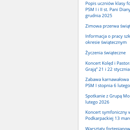
Popis uczniów klasy f
PSM I i II st. Pani Dian
grudnia 2025
Zimowa przerwa świą
Informacja o pracy sz
okresie świątecznym
Życzenia świąteczne
Koncert Kolęd i Pastor
Grają” 21 i 22 styczni
Zabawa karnawałowa 
PSM I stopnia 6 luteg
Spotkanie z Grupą Mo
lutego 2026
Koncert symfoniczny 
Podkarpackiej 13 mar
Warsztaty fortepianow