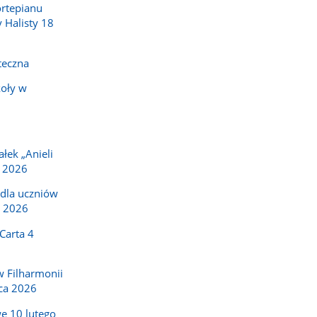
ortepianu
y Halisty 18
teczna
koły w
ałek „Anieli
a 2026
dla uczniów
o 2026
Carta 4
w Filharmonii
ca 2026
e 10 lutego