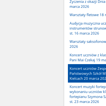
Życzenia z okazji Dnia
marca 2026
Warsztaty fletowe 18
Audycja muzyczna ucz
instrumentów strunow
st. 16 marca 2026
Warsztaty saksofono
2026
Koncert uczniów z kla
Pani Mai Czekaj 19 m
Koncert uczniów Zesp
Państwowych Szkół M
Kielcach 20 marca 20
Koncert muzyki forte
wykonaniu uczniów kl
fortepianu Szymona S
st. 23 marca 2026