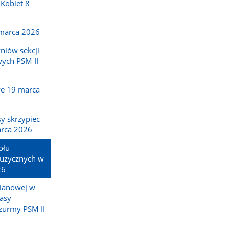
 Kobiet 8
 marca 2026
niów sekcji
ych PSM II
we 19 marca
sy skrzypiec
arca 2026
ołu
uzycznych w
26
pianowej w
asy
zurmy PSM II