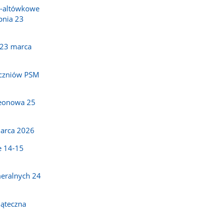
o-altówkowe
pnia 23
 23 marca
uczniów PSM
eonowa 25
marca 2026
e 14-15
eralnych 24
ąteczna