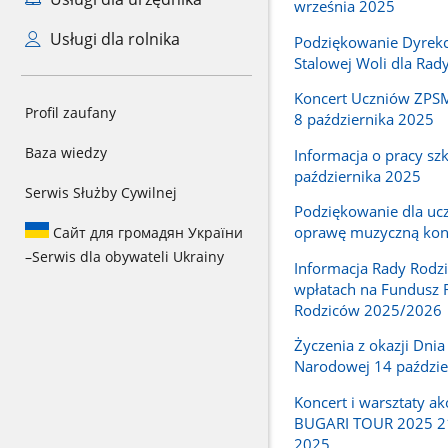
września 2025
Usługi dla rolnika
Podziękowanie Dyrekc
Stalowej Woli dla Rad
Koncert Uczniów ZPSM
Profil zaufany
8 października 2025
Baza wiedzy
Informacja o pracy szk
października 2025
Serwis Służby Cywilnej
Podziękowanie dla uc
oprawę muzyczną kon
Сайт для громадян України
–
Serwis dla obywateli Ukrainy
Informacja Rady Rodz
wpłatach na Fundusz 
Rodziców 2025/2026
Życzenia z okazji Dnia
Narodowej 14 paździe
Koncert i warsztaty 
BUGARI TOUR 2025 21
2025