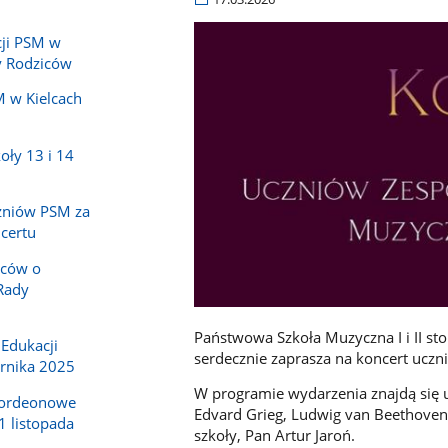
ji PSM w
y Rodziców
 w Kielcach
oły 13 i 14
zniów PSM za
certu
iców o
Rady
Państwowa Szkoła Muzyczna I i II st
 Edukacji
serdecznie zaprasza na koncert ucz
rnika 2025
W programie wydarzenia znajdą się 
akordeonowe
Edvard Grieg, Ludwig van Beethoven 
 listopada
szkoły, Pan Artur Jaroń.