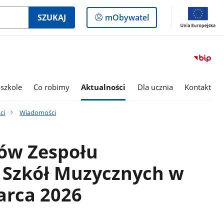
Logowanie
SZUKAJ
mObywatel
do
panelu
szkole
Co robimy
Aktualności
Dla ucznia
Kontakt
ci
Wiadomości
iów Zespołu
Szkół Muzycznych w
arca 2026