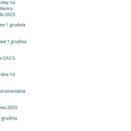
nowy na
utworu
da 2025
we 1 grudnia
owe 1 grudnia
w CAS 5
skie 10
strumentalne
dnia 2025
 grudnia