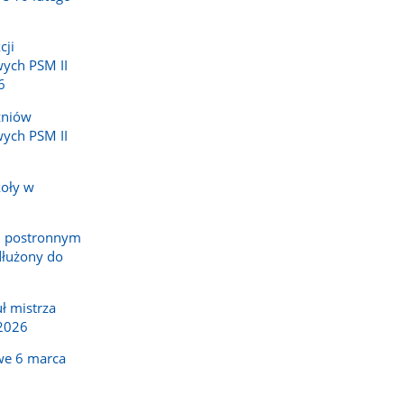
cji
ych PSM II
6
zniów
ych PSM II
koły w
h
m postronnym
dłużony do
ł mistrza
2026
we 6 marca