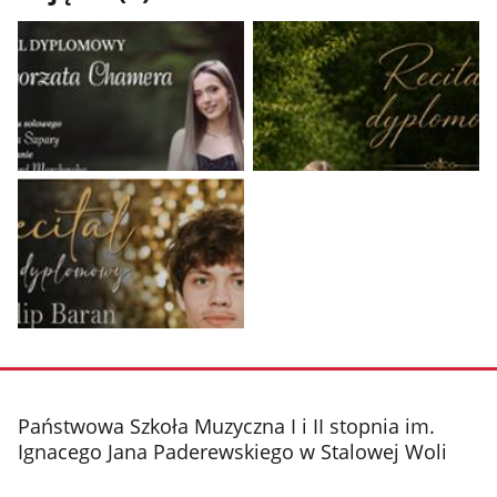
Pokaż
Pokaż
zdjęcie
zdjęcie
1
2
z
z
galerii.
galerii.
Pokaż
zdjęcie
3
z
stopka
Państwowa Szkoła Muzyczna I i II stopnia im.
galerii.
Ignacego Jana Paderewskiego w Stalowej Woli