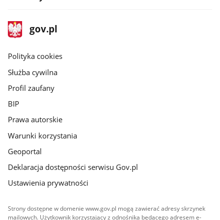
stopka
Strona
gov.pl
gov.pl
główna
gov.pl
Polityka cookies
Służba cywilna
Profil zaufany
BIP
Prawa autorskie
Warunki korzystania
Geoportal
Deklaracja dostępności serwisu Gov.pl
Ustawienia prywatności
Strony dostępne w domenie www.gov.pl mogą zawierać adresy skrzynek
mailowych. Użytkownik korzystający z odnośnika będącego adresem e-