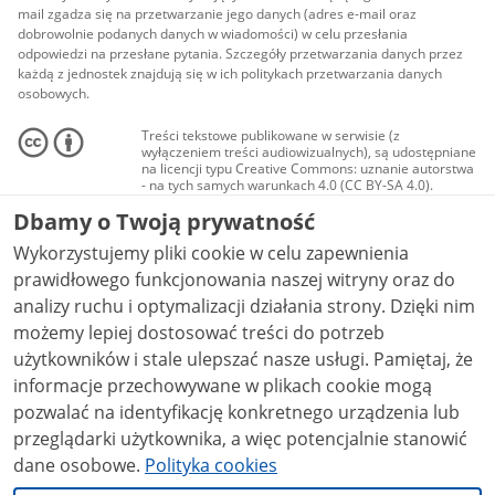
mail zgadza się na przetwarzanie jego danych (adres e-mail oraz
dobrowolnie podanych danych w wiadomości) w celu przesłania
odpowiedzi na przesłane pytania. Szczegóły przetwarzania danych przez
każdą z jednostek znajdują się w ich politykach przetwarzania danych
osobowych.
Treści tekstowe publikowane w serwisie (z
wyłączeniem treści audiowizualnych), są udostępniane
na licencji typu Creative Commons: uznanie autorstwa
- na tych samych warunkach 4.0 (CC BY-SA 4.0).
Materiały audiowizualne, w tym zdjęcia, materiały
Dbamy o Twoją prywatność
audio i wideo, są udostępniane na licencji typu
Creative Commons: uznanie autorstwa użycie
Wykorzystujemy pliki cookie w celu zapewnienia
niekomercyjne - bez utworów zależnych 4.0 (CC BY-
NC-ND 4.0), o ile nie jest to stwierdzone inaczej.
prawidłowego funkcjonowania naszej witryny oraz do
analizy ruchu i optymalizacji działania strony. Dzięki nim
możemy lepiej dostosować treści do potrzeb
użytkowników i stale ulepszać nasze usługi. Pamiętaj, że
informacje przechowywane w plikach cookie mogą
pozwalać na identyfikację konkretnego urządzenia lub
przeglądarki użytkownika, a więc potencjalnie stanowić
dane osobowe.
Polityka cookies