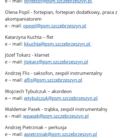
e – mail:
dyrektor@psm.szczebrzeszyn.pl
Olena Popil - fortepian, fortepian dodatkowy, praca z
akompaniatorem
e - mail:
opopil@psm.szczebrzeszyn.pl
Katarzyna Kuchta – flet
e – mail:
kkuchta@psm.szczebrzeszyn.pl
Józef Tokarz - klarnet
e – mail:
jtokarz@psm.szczebrzeszyn.pl
Andrzej Flis - saksofon, zespół instrumentalny
e – mail:
aflis@psm.szczebrzeszyn.pl
Wojciech Tybulczuk – akordeon
e – mail:
wtybulczuk@psm.szczebrzeszyn.pl
Waldemar Pasek - trąbka, zespół instrumentalny
e - mail:
wpasek@psm.szczebrzeszyn.pl
Andrzej Pietrzniak – perkusja
e – mail:
apietrzniak@psm.szczebrzeszyn.pl