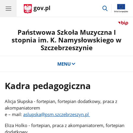
gov.pl
przejdź
do
wyszukiwar
Państwowa Szkoła Muzyczna I
stopnia im. K. Namysłowskiego w
Szczebrzeszynie
MENU
Kadra pedagogiczna
Alicja Słupska - fortepian, fortepian dodatkowy, praca z
akompaniatorem
e – mail:
aslupska@psm.szczebrzeszyn.pl
Eliza Holko - fortepian, praca z akompaniatorem, fortepian
dodatkowy