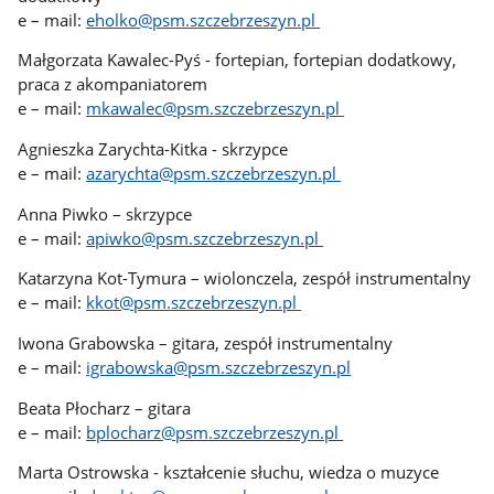
e – mail:
eholko@psm.szczebrzeszyn.pl
Małgorzata Kawalec-Pyś - fortepian, fortepian dodatkowy,
praca z akompaniatorem
e – mail:
mkawalec@psm.szczebrzeszyn.pl
Agnieszka Zarychta-Kitka - skrzypce
e – mail:
azarychta@psm.szczebrzeszyn.pl
Anna Piwko – skrzypce
e – mail:
apiwko@psm.szczebrzeszyn.pl
Katarzyna Kot-Tymura – wiolonczela, zespół instrumentalny
e – mail:
kkot@psm.szczebrzeszyn.pl
Iwona Grabowska – gitara, zespół instrumentalny
e – mail:
igrabowska@psm.szczebrzeszyn.pl
Beata Płocharz – gitara
e – mail:
bplocharz@psm.szczebrzeszyn.pl
Marta Ostrowska - kształcenie słuchu, wiedza o muzyce