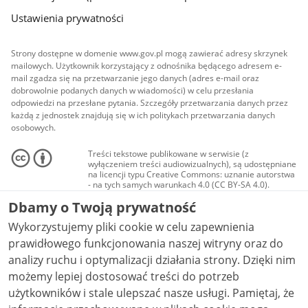
Ustawienia prywatności
Strony dostępne w domenie www.gov.pl mogą zawierać adresy skrzynek
mailowych. Użytkownik korzystający z odnośnika będącego adresem e-
mail zgadza się na przetwarzanie jego danych (adres e-mail oraz
dobrowolnie podanych danych w wiadomości) w celu przesłania
odpowiedzi na przesłane pytania. Szczegóły przetwarzania danych przez
każdą z jednostek znajdują się w ich politykach przetwarzania danych
osobowych.
Treści tekstowe publikowane w serwisie (z
wyłączeniem treści audiowizualnych), są udostępniane
na licencji typu Creative Commons: uznanie autorstwa
- na tych samych warunkach 4.0 (CC BY-SA 4.0).
Materiały audiowizualne, w tym zdjęcia, materiały
Dbamy o Twoją prywatność
audio i wideo, są udostępniane na licencji typu
Creative Commons: uznanie autorstwa użycie
Wykorzystujemy pliki cookie w celu zapewnienia
niekomercyjne - bez utworów zależnych 4.0 (CC BY-
NC-ND 4.0), o ile nie jest to stwierdzone inaczej.
prawidłowego funkcjonowania naszej witryny oraz do
analizy ruchu i optymalizacji działania strony. Dzięki nim
możemy lepiej dostosować treści do potrzeb
użytkowników i stale ulepszać nasze usługi. Pamiętaj, że