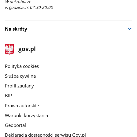
W dni robocze
w godzinach: 07:30-20:00
Na skróty
stopka
Strona
gov.pl
gov.pl
główna
gov.pl
Polityka cookies
Służba cywilna
Profil zaufany
BIP
Prawa autorskie
Warunki korzystania
Geoportal
Deklaracja dostępności serwisu Gov.pl