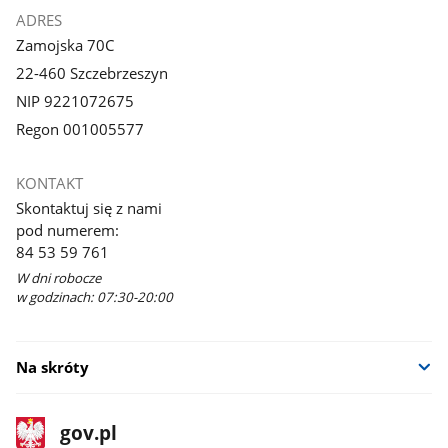
ADRES
Zamojska 70C
22-460 Szczebrzeszyn
NIP 9221072675
Regon 001005577
KONTAKT
Skontaktuj się z nami
pod numerem:
84 53 59 761
W dni robocze
w godzinach: 07:30-20:00
Na skróty
stopka
Strona
gov.pl
gov.pl