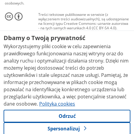
osobowych.
Treści tekstowe publikowane w serwisie (z
wyłączeniem treści audiowizualnych), są udostępniane
na licencji typu Creative Commons: uznanie autorstwa
- na tych samych warunkach 4.0 (CC BY-SA 4.0).
Materiały audiowizualne, w tym zdjęcia, materiały
Dbamy o Twoją prywatność
audio i wideo, są udostępniane na licencji typu
Creative Commons: uznanie autorstwa użycie
Wykorzystujemy pliki cookie w celu zapewnienia
niekomercyjne - bez utworów zależnych 4.0 (CC BY-
NC-ND 4.0), o ile nie jest to stwierdzone inaczej.
prawidłowego funkcjonowania naszej witryny oraz do
analizy ruchu i optymalizacji działania strony. Dzięki nim
możemy lepiej dostosować treści do potrzeb
użytkowników i stale ulepszać nasze usługi. Pamiętaj, że
informacje przechowywane w plikach cookie mogą
pozwalać na identyfikację konkretnego urządzenia lub
przeglądarki użytkownika, a więc potencjalnie stanowić
dane osobowe.
Polityka cookies
Odrzuć
Spersonalizuj