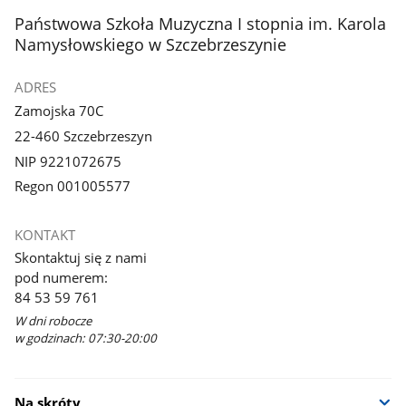
stopka
Państwowa Szkoła Muzyczna I stopnia im. Karola
Namysłowskiego w Szczebrzeszynie
ADRES
Zamojska 70C
22-460 Szczebrzeszyn
NIP 9221072675
Regon 001005577
KONTAKT
Skontaktuj się z nami
pod numerem:
84 53 59 761
W dni robocze
w godzinach: 07:30-20:00
Na skróty