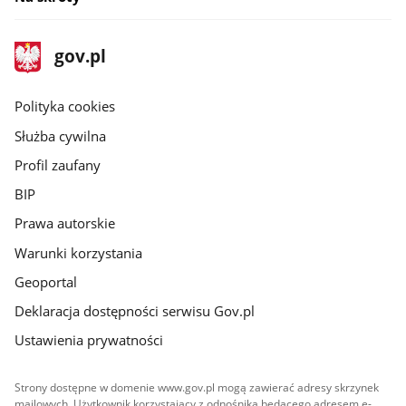
stopka
Strona
gov.pl
gov.pl
główna
gov.pl
Polityka cookies
Służba cywilna
Profil zaufany
BIP
Prawa autorskie
Warunki korzystania
Geoportal
Deklaracja dostępności serwisu Gov.pl
Ustawienia prywatności
Strony dostępne w domenie www.gov.pl mogą zawierać adresy skrzynek
mailowych. Użytkownik korzystający z odnośnika będącego adresem e-