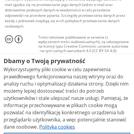
mail zgadza się na przetwarzanie jego danych (adres e-mail oraz
dobrowolnie podanych danych w wiadomości) w celu przesłania
odpowiedzi na przesłane pytania. Szczegóły przetwarzania danych przez
każdą z jednostek znajdują się w ich politykach przetwarzania danych
osobowych.
Treści tekstowe publikowane w serwisie (z
wyłączeniem treści audiowizualnych), są udostępniane
na licencji typu Creative Commons: uznanie autorstwa
- na tych samych warunkach 4.0 (CC BY-SA 4.0).
Materiały audiowizualne, w tym zdjęcia, materiały
Dbamy o Twoją prywatność
audio i wideo, są udostępniane na licencji typu
Creative Commons: uznanie autorstwa użycie
Wykorzystujemy pliki cookie w celu zapewnienia
niekomercyjne - bez utworów zależnych 4.0 (CC BY-
NC-ND 4.0), o ile nie jest to stwierdzone inaczej.
prawidłowego funkcjonowania naszej witryny oraz do
analizy ruchu i optymalizacji działania strony. Dzięki nim
możemy lepiej dostosować treści do potrzeb
użytkowników i stale ulepszać nasze usługi. Pamiętaj, że
informacje przechowywane w plikach cookie mogą
pozwalać na identyfikację konkretnego urządzenia lub
przeglądarki użytkownika, a więc potencjalnie stanowić
dane osobowe.
Polityka cookies