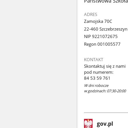
stopka
Państwowa Szkoła 
ADRES
Zamojska 70C
22-460 Szczebrzeszyn
NIP 9221072675
Regon 001005577
KONTAKT
Skontaktuj się z nami
pod numerem:
84 53 59 761
W dni robocze
w godzinach: 07:30-20:00
stopka
Strona
gov.pl
gov.pl