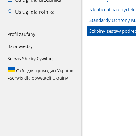
Nieobecni nauczyciele
Usługi dla rolnika
Standardy Ochrony Ma
Szkolny zestaw podrę
Profil zaufany
Baza wiedzy
Serwis Służby Cywilnej
Сайт для громадян України
–
Serwis dla obywateli Ukrainy