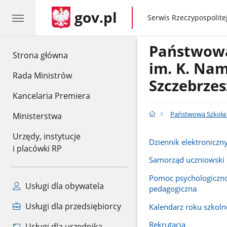
gov.pl
gov.pl
Serwis Rzeczypospolitej
Państwowa
gov.pl
Strona główna
im. K. Na
Rada Ministrów
Szczebrzes
Kancelaria Premiera
Państwowa Szkoła 
Ministerstwa
Urzędy, instytucje
Dziennik elektroniczn
i placówki RP
Samorząd uczniowski
Pomoc psychologiczn
Usługi dla obywatela
pedagogiczna
Usługi dla przedsiębiorcy
Kalendarz roku szkol
Rekrutacja
Usługi dla urzędnika