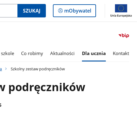
Logowanie
SZUKAJ
mObywatel
do
panelu
 szkole
Co robimy
Aktualności
Dla ucznia
Kontakt
ia
Szkolny zestaw podręczników
aw podręczników
6