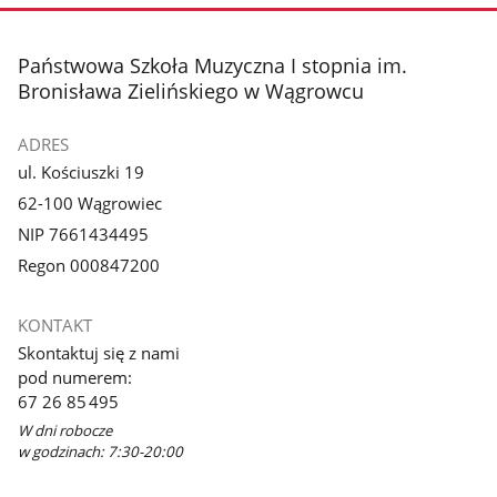
stopka
Państwowa Szkoła Muzyczna I stopnia im.
Bronisława Zielińskiego w Wągrowcu
ADRES
ul. Kościuszki 19
62-100 Wągrowiec
NIP 7661434495
Regon 000847200
KONTAKT
Skontaktuj się z nami
pod numerem:
67 26 85 495
W dni robocze
w godzinach: 7:30-20:00