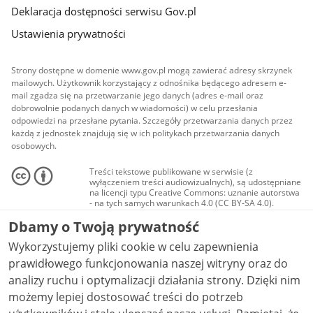
Deklaracja dostępności serwisu Gov.pl
Ustawienia prywatności
Strony dostępne w domenie www.gov.pl mogą zawierać adresy skrzynek
mailowych. Użytkownik korzystający z odnośnika będącego adresem e-
mail zgadza się na przetwarzanie jego danych (adres e-mail oraz
dobrowolnie podanych danych w wiadomości) w celu przesłania
odpowiedzi na przesłane pytania. Szczegóły przetwarzania danych przez
każdą z jednostek znajdują się w ich politykach przetwarzania danych
osobowych.
Treści tekstowe publikowane w serwisie (z
wyłączeniem treści audiowizualnych), są udostępniane
na licencji typu Creative Commons: uznanie autorstwa
- na tych samych warunkach 4.0 (CC BY-SA 4.0).
Materiały audiowizualne, w tym zdjęcia, materiały
Dbamy o Twoją prywatność
audio i wideo, są udostępniane na licencji typu
Creative Commons: uznanie autorstwa użycie
Wykorzystujemy pliki cookie w celu zapewnienia
niekomercyjne - bez utworów zależnych 4.0 (CC BY-
NC-ND 4.0), o ile nie jest to stwierdzone inaczej.
prawidłowego funkcjonowania naszej witryny oraz do
analizy ruchu i optymalizacji działania strony. Dzięki nim
możemy lepiej dostosować treści do potrzeb