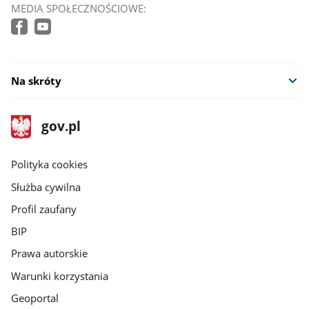
MEDIA SPOŁECZNOŚCIOWE:
Na skróty
stopka
Strona
gov.pl
gov.pl
główna
gov.pl
Polityka cookies
Służba cywilna
Profil zaufany
BIP
Prawa autorskie
Warunki korzystania
Geoportal