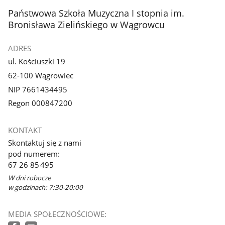
stopka
Państwowa Szkoła Muzyczna I stopnia im.
Bronisława Zielińskiego w Wągrowcu
ADRES
ul. Kościuszki 19
62-100 Wągrowiec
NIP 7661434495
Regon 000847200
KONTAKT
Skontaktuj się z nami
pod numerem:
67 26 85 495
W dni robocze
w godzinach: 7:30-20:00
MEDIA SPOŁECZNOŚCIOWE: