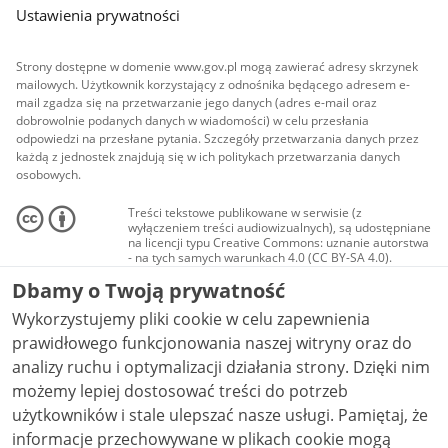
Ustawienia prywatności
Strony dostępne w domenie www.gov.pl mogą zawierać adresy skrzynek
mailowych. Użytkownik korzystający z odnośnika będącego adresem e-
mail zgadza się na przetwarzanie jego danych (adres e-mail oraz
dobrowolnie podanych danych w wiadomości) w celu przesłania
odpowiedzi na przesłane pytania. Szczegóły przetwarzania danych przez
każdą z jednostek znajdują się w ich politykach przetwarzania danych
osobowych.
Treści tekstowe publikowane w serwisie (z
wyłączeniem treści audiowizualnych), są udostępniane
na licencji typu Creative Commons: uznanie autorstwa
- na tych samych warunkach 4.0 (CC BY-SA 4.0).
Materiały audiowizualne, w tym zdjęcia, materiały
Dbamy o Twoją prywatność
audio i wideo, są udostępniane na licencji typu
Creative Commons: uznanie autorstwa użycie
Wykorzystujemy pliki cookie w celu zapewnienia
niekomercyjne - bez utworów zależnych 4.0 (CC BY-
NC-ND 4.0), o ile nie jest to stwierdzone inaczej.
prawidłowego funkcjonowania naszej witryny oraz do
analizy ruchu i optymalizacji działania strony. Dzięki nim
możemy lepiej dostosować treści do potrzeb
użytkowników i stale ulepszać nasze usługi. Pamiętaj, że
informacje przechowywane w plikach cookie mogą