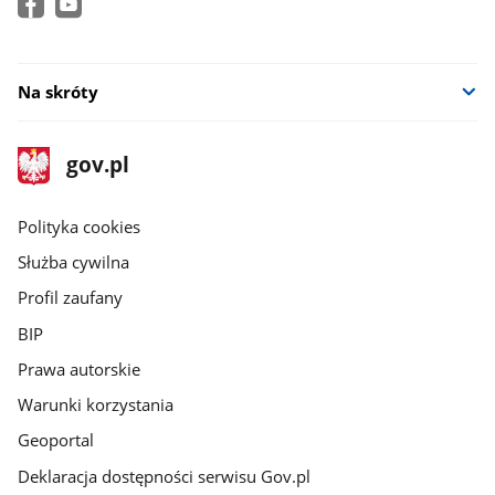
Na skróty
stopka
Strona
gov.pl
gov.pl
główna
gov.pl
Polityka cookies
Służba cywilna
Profil zaufany
BIP
Prawa autorskie
Warunki korzystania
Geoportal
Deklaracja dostępności serwisu Gov.pl