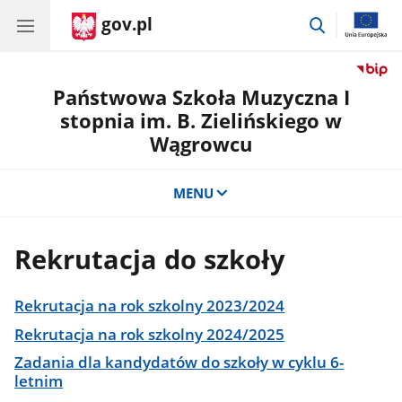
gov.pl
przejdź
do
wyszukiwar
Państwowa Szkoła Muzyczna I
stopnia im. B. Zielińskiego w
Wągrowcu
MENU
Rekrutacja do szkoły
Rekrutacja na rok szkolny 2023/2024
Rekrutacja na rok szkolny 2024/2025
Zadania dla kandydatów do szkoły w cyklu 6-
letnim