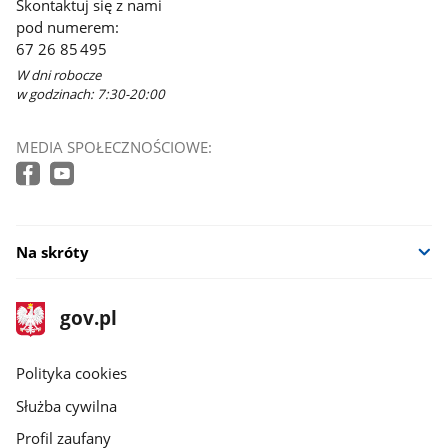
Skontaktuj się z nami
pod numerem:
67 26 85 495
W dni robocze
w godzinach: 7:30-20:00
MEDIA SPOŁECZNOŚCIOWE:
Na skróty
stopka
Strona
gov.pl
gov.pl
główna
gov.pl
Polityka cookies
Służba cywilna
Profil zaufany